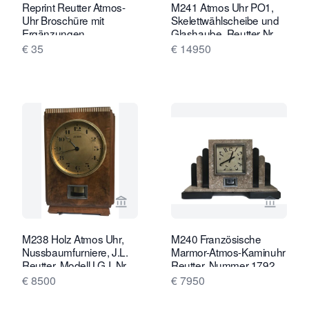
Reprint Reutter Atmos-
M241 Atmos Uhr PO1,
Uhr Broschüre mit
Skelettwählscheibe und
Ergänzungen
Glashaube, Reutter Nr.
3757, Frankreich ca.
€ 35
€ 14950
1930.
Verkaeuferseite von Van Brug Collect
Verkaeu
M238 Holz Atmos Uhr,
M240 Französische
Nussbaumfurniere, J.L.
Marmor-Atmos-Kaminuhr
Reutter, Modell LG I, Nr.
Reutter, Nummer 1792
602
€ 8500
€ 7950