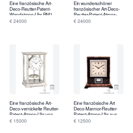
Eine französische Art-
Ein wunderschöner
Deco-Reutter-Patent-
französischer Art-Deco-
Wandatmos-Uhr RM1,
Reutter-Patent-Atmos-
ca. 1934.
Uhr, Modell P01, ca.
€ 24000
€ 24000
1935.
Verkaeuferseite von Gude & Meis Ant
Verkaeu
Eine französische Art-
Eine französische Art
Deco-vernickelte Reutter-
Deco-Marmor-Reutter-
Patent-Atmos-Uhr von
Patent-Atmos-Uhr aus
etwa 1933.
dem Jahr 1932.
€ 15000
€ 12500