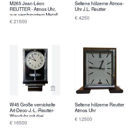
M265 Jean-Léon
Seltene hölzerne Atmos-
REUTTER - Atmos Uhr,
Uhr J.L. Reutter
aus verchromtem Metall
€ 4250
und Glasscheiben
€ 21500
Verkaeuferseite von Van Brug Collect
Verkaeu
W45 Große vernickelte
Seltene hölzerne Reutter
Art-Deco-J.-L.-Reutter-
Atmos Uhr
Wanduhr mit drei
€ 12500
Glasbehältern.
€ 16500