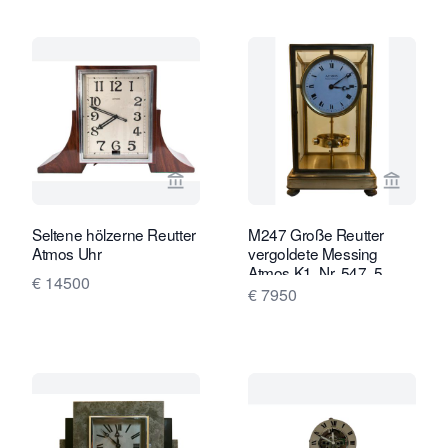
Verkaeuferseite von Van Brug Collect
Verkaeu
Seltene hölzerne Reutter
M247 Große Reutter
Atmos Uhr
vergoldete Messing
Atmos K1, Nr. 547, 5
€ 14500
Gläser, Frankreich um
€ 7950
1930.