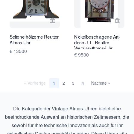
Verkaeuferseite von Van Brug Collect
Verkaeu
Seltene hölzerne Reutter
Nickelbeschlagene Art-
Atmos Uhr
déco-J. L. Reutter
Vierglas-Atmos-Uhr
€ 13500
M211
€ 9500
« Vorherige
2
3
4
Nächste »
1
Die Kategorie der Vintage Atmos-Uhren bietet eine
beeindruckende Auswahl an historischen Zeitmessern, die
sowohl für ihre technische Innovation als auch für ihr
ästhetisches Design geschätzt werden. Diese Uhren, die