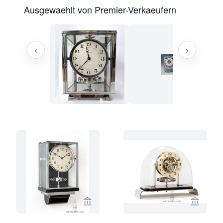
Ausgewaehlt von Premier-Verkaeufern
‹
›
Verkaeuferseite von Gude & Meis Ant
Verkaeu