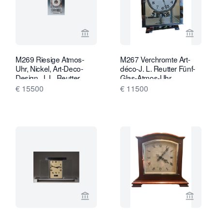
Verkaeuferseite von Van Brug Collect
Verkaeu
M269 Riesige Atmos-
M267 Verchromte Art-
Uhr, Nickel, Art-Deco-
déco-J. L. Reutter Fünf-
Design, J. L. Reutter,
Glas-Atmos-Uhr
nummeriert 6179,
€ 15500
€ 11500
Frankreich ca. 1935.
Verkaeuferseite von Van Brug Collect
Verkaeu