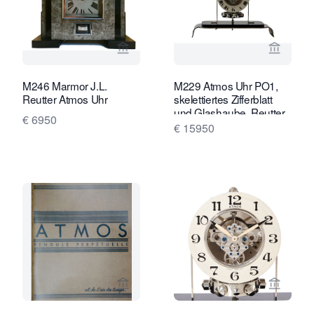
Verkaeuferseite von Van Brug Collect
Verkaeu
M246 Marmor J.L.
M229 Atmos Uhr PO1,
Reutter Atmos Uhr
skelettiertes Zifferblatt
und Glashaube, Reutter
€ 6950
Nr. 3200, Frankreich ca.
€ 15950
1930.
Verkaeuferseite von Van Brug Collect
Verkaeu