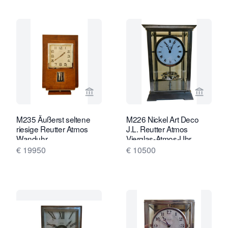
Verkaeuferseite von Van Brug Collect
Verkaeu
M235 Äußerst seltene
M226 Nickel Art Deco
riesige Reutter Atmos
J.L. Reutter Atmos
Wanduhr
Vierglas-Atmos-Uhr,
hohe Version
€ 19950
€ 10500