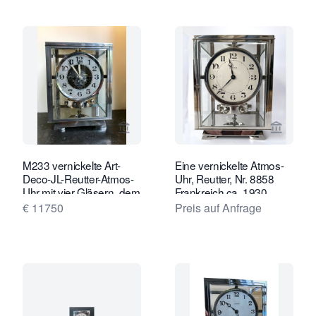
Verkaeuferseite von Van Brug Collect
Verkaeu
M233 vernickelte Art-
Eine vernickelte Atmos-
Deco-JL-Reutter-Atmos-
Uhr, Reutter, Nr. 8858
Uhr mit vier Gläsern, dem
Frankreich ca. 1930.
großen vernickelten vier
€ 11750
Preis auf Anfrage
Gläsergehäuse