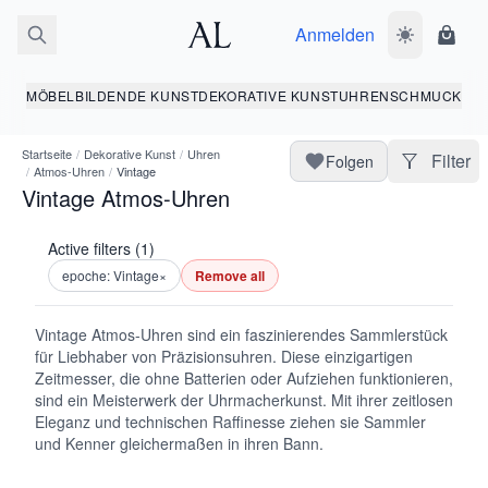
Anmelden
Dunkelmodus
Ware
MÖBEL
BILDENDE KUNST
DEKORATIVE KUNST
UHREN
SCHMUCK
Startseite
/
Dekorative Kunst
/
Uhren
Filter
Folgen
/
Atmos-Uhren
/
Vintage
Vintage Atmos-Uhren
Active filters (1)
epoche: Vintage
×
Remove all
Vintage Atmos-Uhren sind ein faszinierendes Sammlerstück
für Liebhaber von Präzisionsuhren. Diese einzigartigen
Zeitmesser, die ohne Batterien oder Aufziehen funktionieren,
sind ein Meisterwerk der Uhrmacherkunst. Mit ihrer zeitlosen
Eleganz und technischen Raffinesse ziehen sie Sammler
und Kenner gleichermaßen in ihren Bann.