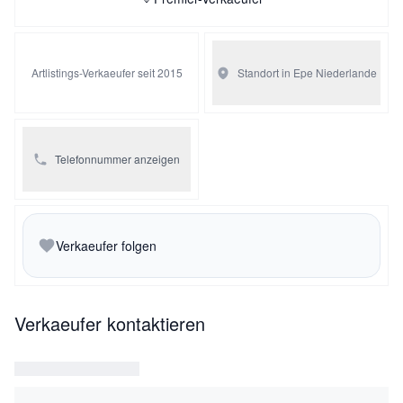
Pendule Perpétuelle genannt. Die Erfindung stammt von
einem französischen Ingenieur, Jean Leon Reutter.
Artlistings-Verkaeufer seit 2015
Standort in Epe
Niederlande
Telefonnummer anzeigen
Verkaeufer folgen
Verkaeufer kontaktieren