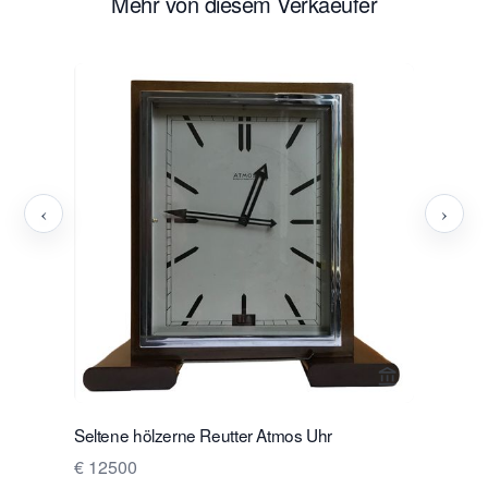
Mehr von diesem Verkaeufer
‹
›
Verkaeuferse
Seltene hölzerne Reutter Atmos Uhr
Seltene h
€ 12500
€ 13500