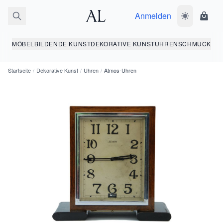
Anmelden
Dunkelmodus
Ware
MÖBEL
BILDENDE KUNST
DEKORATIVE KUNST
UHREN
SCHMUCK
Startseite
/
Dekorative Kunst
/
Uhren
/
Atmos-Uhren