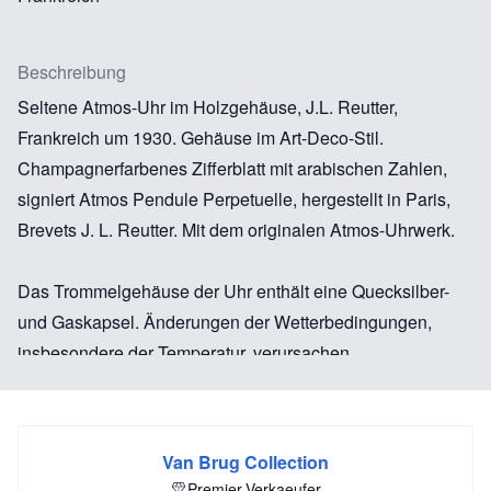
Beschreibung
Seltene Atmos-Uhr im Holzgehäuse, J.L. Reutter,
Frankreich um 1930. Gehäuse im Art-Deco-Stil.
Champagnerfarbenes Zifferblatt mit arabischen Zahlen,
signiert Atmos Pendule Perpetuelle, hergestellt in Paris,
Brevets J. L. Reutter. Mit dem originalen Atmos-Uhrwerk.
Das Trommelgehäuse der Uhr enthält eine Quecksilber-
und Gaskapsel. Änderungen der Wetterbedingungen,
insbesondere der Temperatur, verursachen
Volumenänderungen. Dies erzeugt eine thermische
Bewegung im Fass. Die Schwankungen und Rotationen
werden gesammelt und die Energie wird kontinuierlich
Van Brug Collection
genutzt, um die Bewegung anzutreiben. Sie wird daher
Premier-Verkaeufer