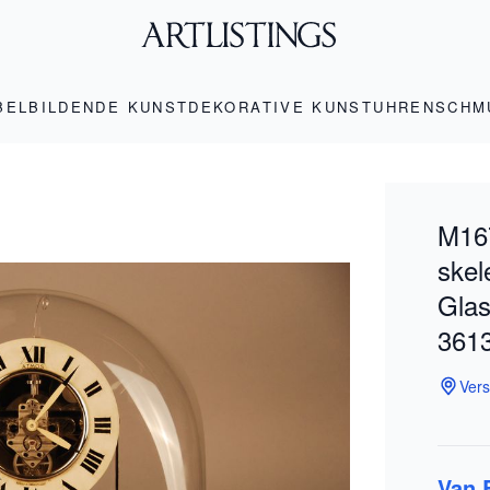
BEL
BILDENDE KUNST
DEKORATIVE KUNST
UHREN
SCHM
M16
skel
Glas
3613
Vers
Van 