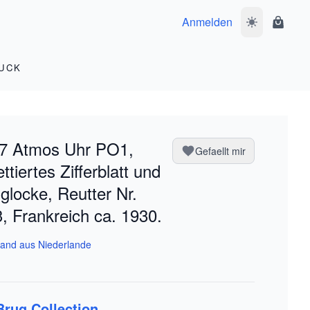
Anmelden
Dunkelmodus 
Waren
UCK
7 Atmos Uhr PO1,
Gefaellt mir
ettiertes Zifferblatt und
glocke, Reutter Nr.
, Frankreich ca. 1930.
and aus Niederlande
Brug Collection