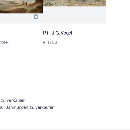
ug Collection ansehen
Verkaeuferseite von Van Brug Collection ans
P11 J.G. Vogel
hotel
€ 4750
 zu verkaufen
0. Jahrhundert zu verkaufen