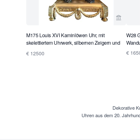
Verkaeufe
M175 Louis XVI Kaminlöwen Uhr, mit
W28 Gr
skelettiertem Uhrwerk, silbernen Zeigern und
Wanduh
Rahmen auf der Lünette und Schlag auf einer
€ 165
€ 12500
silbernen Glocke
Dekorative K
Uhren aus dem 20. Jahrhund