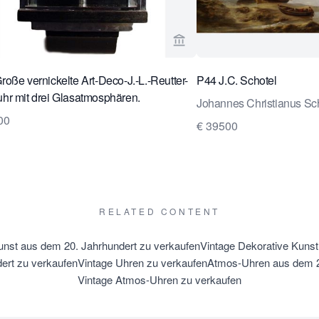
rseite von Van Brug Collection ansehen
Verkaeuferseite von Van Br
oße vernickelte Art-Deco-J.-L.-Reutter-
P44 J.C. Schotel
r mit drei Glasatmosphären.
Johannes Christianus Sc
00
€ 39500
RELATED CONTENT
unst aus dem 20. Jahrhundert zu verkaufen
Vintage Dekorative Kunst
ert zu verkaufen
Vintage Uhren zu verkaufen
Atmos-Uhren aus dem 2
Vintage Atmos-Uhren zu verkaufen