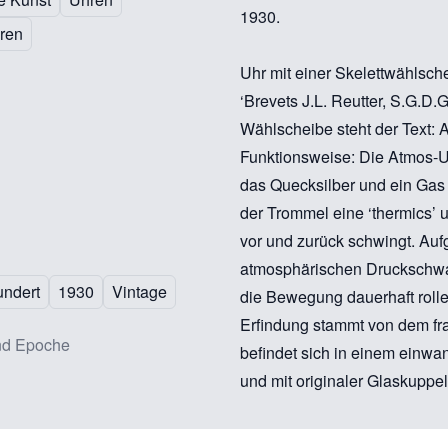
1930.
ren
Uhr mit einer Skelettwählsche
‘Brevets J.L. Reutter, S.G.D.
Wählscheibe steht der Text: 
Funktionsweise: Die Atmos-U
das Quecksilber und ein Gas 
der Trommel eine ‘thermics’ 
vor und zurück schwingt. Auf
atmosphärischen Druckschwa
undert
1930
Vintage
die Bewegung dauerhaft rollen
Erfindung stammt von dem fr
nd Epoche
befindet sich in einem einwa
und mit originaler Glaskuppel