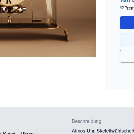
Prem
Beschreibung
Atmos-Uhr, Skelettwählscheib
e Kunst
Uhren