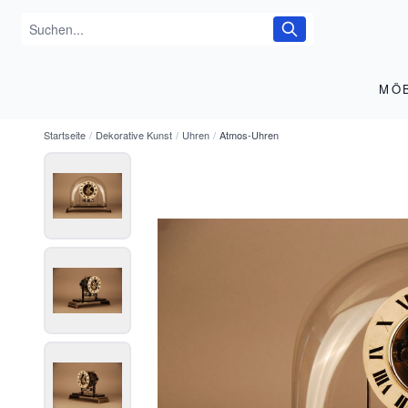
MÖ
Startseite
/
Dekorative Kunst
/
Uhren
/
Atmos-Uhren