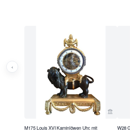
‹
Verkaeufe
M175 Louis XVI Kaminlöwen Uhr, mit
W28 Gr