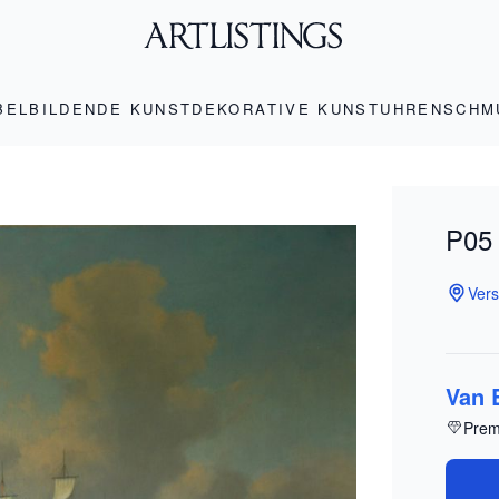
BEL
BILDENDE KUNST
DEKORATIVE KUNST
UHREN
SCHM
P05
Vers
Van 
Prem