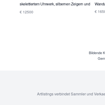
skelettiertem Uhrwerk, silbernen Zeigern und
Wanduh
Rahmen auf der Lünette und Schlag auf einer
€ 165
€ 12500
silbernen Glocke
Bildende 
Gemä
Artlistings verbindet Sammler und Verka