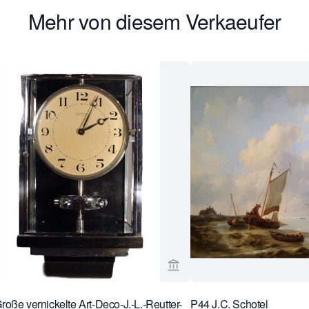
Mehr von diesem Verkaeufer
rseite von Van Brug Collection ansehen
Verkaeuferseite von Van Br
oße vernickelte Art-Deco-J.-L.-Reutter-
P44 J.C. Schotel