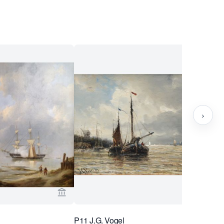
›
ug Collection ansehen
Verkaeuferseite von Van Brug Collection ans
P11 J.G. Vogel