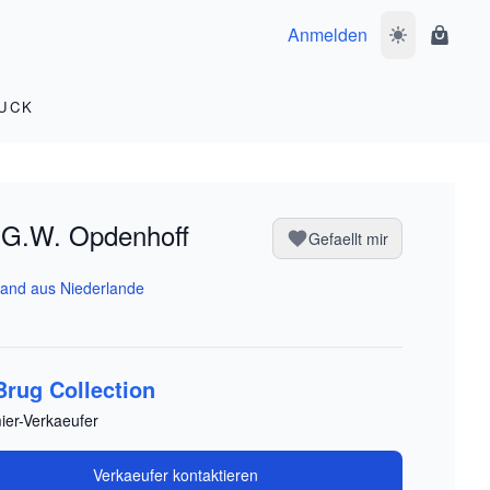
Anmelden
Dunkelmodus 
Waren
UCK
 G.W. Opdenhoff
Gefaellt mir
and aus Niederlande
Brug Collection
ier-Verkaeufer
Verkaeufer kontaktieren