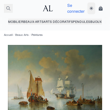
Se
Basculer le 
Panie
connecter
MOBILIER
BEAUX-ARTS
ARTS DÉCORATIFS
PENDULES
BIJOUX
Accueil
/
Beaux-Arts
/
Peintures