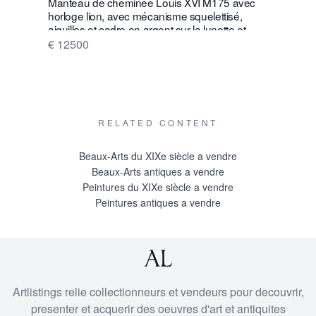
Manteau de cheminée Louis XVI M175 avec
W28 Grand
horloge lion, avec mécanisme squelettisé,
suspendue
aiguilles et cadre en argent sur la lunette et
J. L. Reutt
sonnerie sur une cloche en argent
€ 12500
€ 16500
RELATED CONTENT
Beaux-Arts du XIXe siècle a vendre
Beaux-Arts antiques a vendre
Peintures du XIXe siècle a vendre
Peintures antiques a vendre
Artlistings relie collectionneurs et vendeurs pour decouvrir,
presenter et acquerir des oeuvres d'art et antiquites