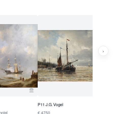
›
ug Collection ansehen
Verkaeuferseite von Van Brug Collection ans
P11 J.G. Vogel
hotel
€ 4750