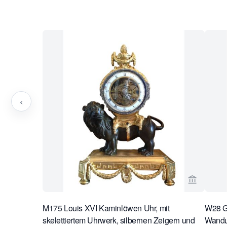
‹
Verkaeufe
M175 Louis XVI Kaminlöwen Uhr, mit
W28 Gr
skelettiertem Uhrwerk, silbernen Zeigern und
Wanduh