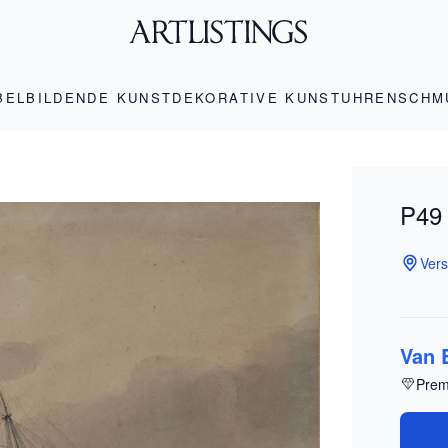
BEL
BILDENDE KUNST
DEKORATIVE KUNST
UHREN
SCHM
P49 
Vers
Van 
Prem