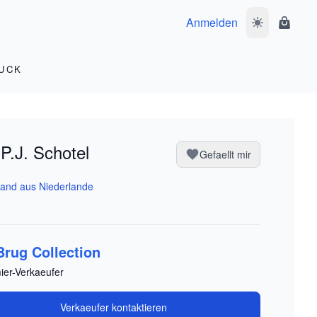
Anmelden
Dunkelmodus 
Waren
UCK
P.J. Schotel
Gefaellt mir
and aus Niederlande
Brug Collection
ier-Verkaeufer
Verkaeufer kontaktieren