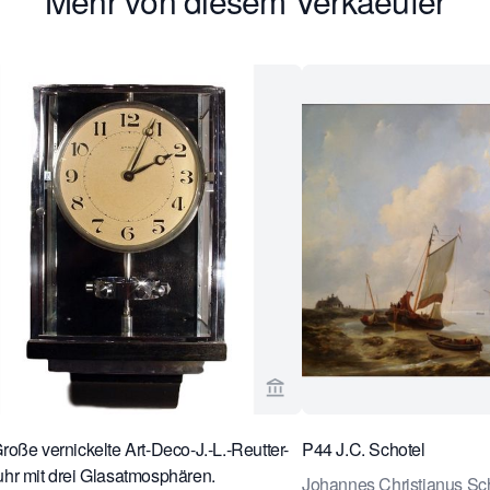
Mehr von diesem Verkaeufer
rseite von Van Brug Collection ansehen
Verkaeuferseite von Van Br
oße vernickelte Art-Deco-J.-L.-Reutter-
P44 J.C. Schotel
r mit drei Glasatmosphären.
Johannes Christianus Sc