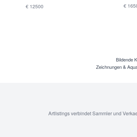
Rahmen auf der Lünette und Schlag auf einer
€ 165
€ 12500
silbernen Glocke
Bildende 
Zeichnungen & Aquar
Artlistings verbindet Sammler und Verka