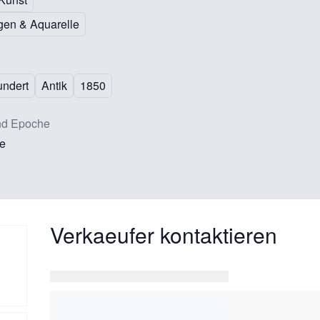
gen & Aquarelle
undert
Antik
1850
nd Epoche
e
Verkaeufer kontaktieren