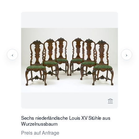
‹
›
Verkaeuferse
Sechs niederländische Louis XV Stühle aus
Holländis
Wurzelnussbaum
Preis auf
Preis auf Anfrage