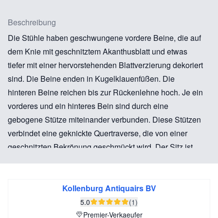
Beschreibung
Die Stühle haben geschwungene vordere Beine, die auf
dem Knie mit geschnitztem Akanthusblatt und etwas
tiefer mit einer hervorstehenden Blattverzierung dekoriert
sind. Die Beine enden in Kugelklauenfüßen. Die
hinteren Beine reichen bis zur Rückenlehne hoch. Je ein
vorderes und ein hinteres Bein sind durch eine
gebogene Stütze miteinander verbunden. Diese Stützen
verbindet eine geknickte Quertraverse, die von einer
geschnitzten Bekrönung geschmückt wird. Der Sitz ist
vorn und an beiden Seiten profiliert, abgeknickt und
gewölbt und vorne in der Mitte an der Unterseite weit
nach unten gezogen. Die Seitenteile der Rückenlehne
Kollenburg Antiquairs BV
sind jeweils aus einer kleinen C-Volute und zwei großen
5.0
(1)
S-Voluten aufgebaut. Die Mittelsäule der Rückenlehne
Premier-Verkaeufer