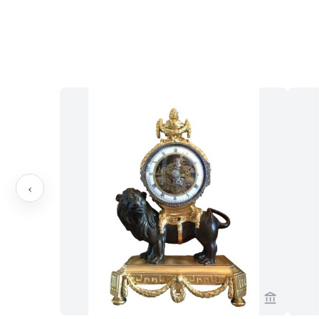
‹
Verkaeufe