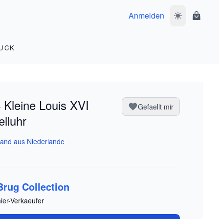
Anmelden
Dunkelmodus 
Waren
UCK
Kleine Louis XVI
Gefaellt mir
elluhr
and aus Niederlande
Brug Collection
ier-Verkaeufer