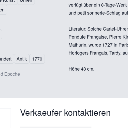
verfügt über ein 8-Tage-Werk
ren
und petit sonnerie-Schlag au
Literatur: Solche Cartel-Uhr
Pendule Française, Pierre Kj
Mathurin, wurde 1727 in Pari
Horlogers Français, Tardy, a
undert
Antik
1770
Höhe 43 cm.
nd Epoche
Verkaeufer kontaktieren