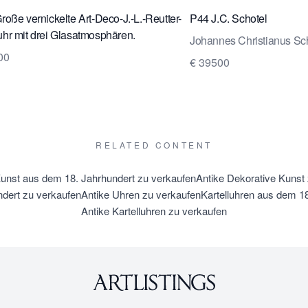
oße vernickelte Art-Deco-J.-L.-Reutter-
P44 J.C. Schotel
r mit drei Glasatmosphären.
Johannes Christianus Sc
00
€ 39500
RELATED CONTENT
unst aus dem 18. Jahrhundert zu verkaufen
Antike Dekorative Kunst
dert zu verkaufen
Antike Uhren zu verkaufen
Kartelluhren aus dem 1
Antike Kartelluhren zu verkaufen