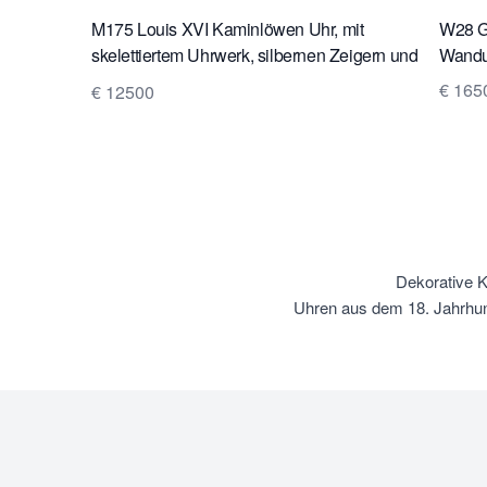
M175 Louis XVI Kaminlöwen Uhr, mit
W28 Gr
skelettiertem Uhrwerk, silbernen Zeigern und
Wanduh
Rahmen auf der Lünette und Schlag auf einer
€ 165
€ 12500
silbernen Glocke
Dekorative K
Uhren aus dem 18. Jahrhun