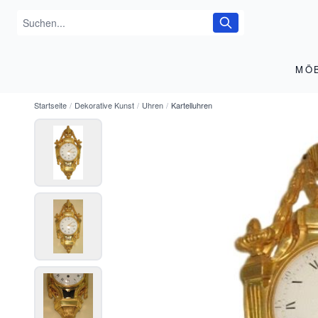
MÖ
Startseite
/
Dekorative Kunst
/
Uhren
/
Kartelluhren