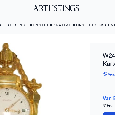
BEL
BILDENDE KUNST
DEKORATIVE KUNST
UHREN
SCHM
W24 
Kart
Vers
Van 
Prem