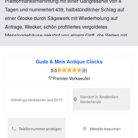
Plattformankerhemmung mit einer Gangreserve von 8
Tagen und nummeriert 439, halbstündlicher Schlag auf
einer Glocke durch Sägewerk mit Wiederholung auf
Anfrage, Wecker, schön profiliertes vergoldetes
Messinggehäuse gekrönt von einem Griff, die Seiten mit
Porzellanpaneelen, auf denen ein adliger Dame und
Herr beide mit einem Brief mit Monogramm SL
abgebildet sind, Vorder- und Rückseite mit facettiertem
Gude & Meis Antique Clocks
Glas
5.0
(8)
Premier-Verkaeufer
Standort in Amsterdam
Artlistings-Verkaeufer seit 2015
Niederlande
Telefonnummer anzeigen
Website besuchen