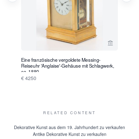
Verkaeuferse
Eine französische vergoldete Messing-
Eine klein
Reiseuhr 'Anglaise'-Gehäuse mit Schlagwerk,
Reiseuhr, 
ca. 1880.
€ 4500
€ 4250
RELATED CONTENT
Dekorative Kunst aus dem 19. Jahrhundert zu verkaufen
Antike Dekorative Kunst zu verkaufen