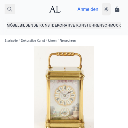
Anmelden
Dunkelmodus
Ware
MÖBEL
BILDENDE KUNST
DEKORATIVE KUNST
UHREN
SCHMUCK
Startseite
/
Dekorative Kunst
/
Uhren
/
Reiseuhren