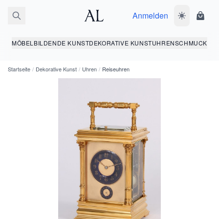
Anmelden
Dunkelmodus
Ware
MÖBEL
BILDENDE KUNST
DEKORATIVE KUNST
UHREN
SCHMUCK
Startseite
/
Dekorative Kunst
/
Uhren
/
Reiseuhren