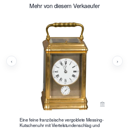
Mehr von diesem Verkaeufer
‹
›
Verkaeuferse
Eine feine französische vergoldete Messing-
Eine franz
Kutschenuhr mit Viertelstundenschlag und
Messing- 