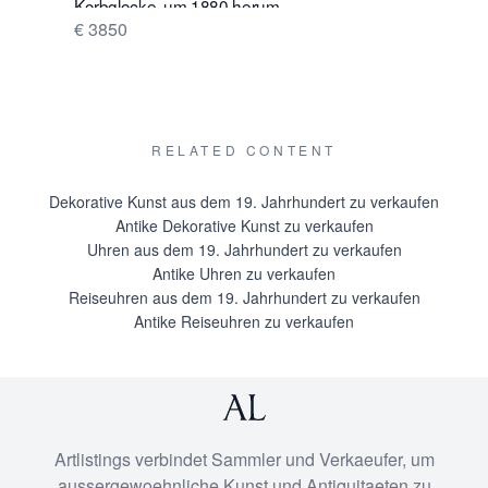
Korbglocke, um 1880 herum.
etwa 179
€ 3850
Preis auf
RELATED CONTENT
Dekorative Kunst aus dem 19. Jahrhundert zu verkaufen
Antike Dekorative Kunst zu verkaufen
Uhren aus dem 19. Jahrhundert zu verkaufen
Antike Uhren zu verkaufen
Reiseuhren aus dem 19. Jahrhundert zu verkaufen
Antike Reiseuhren zu verkaufen
Artlistings verbindet Sammler und Verkaeufer, um
aussergewoehnliche Kunst und Antiquitaeten zu