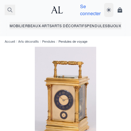
Se
Basculer le 
Panie
connecter
MOBILIER
BEAUX-ARTS
ARTS DÉCORATIFS
PENDULES
BIJOUX
Accueil
/
Arts décoratifs
/
Pendules
/
Pendules de voyage