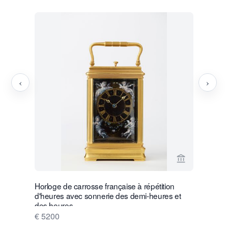
‹
›
Voir la page
Horloge de carrosse française à répétition
Une belle 
d'heures avec sonnerie des demi-heures et
français, 
des heures.
en corne, 
€ 5200
€ 3850