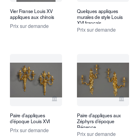
Vier Franse Louis XV
Quelques appliques
appliques aux chinois
murales de style Louis
XVI français
Prix sur demande
Prix sur demande
Voir la page vendeur de Kollenburg An
Voir la
Paire d’appliques
Paire d’appliques aux
d’époque Louis XVI
Zéphyrs d’époque
Régence
Prix sur demande
Prix sur demande