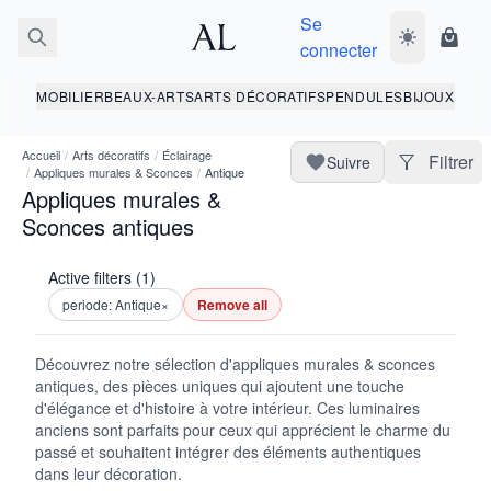
Se
Basculer le 
Panie
connecter
MOBILIER
BEAUX-ARTS
ARTS DÉCORATIFS
PENDULES
BIJOUX
Accueil
/
Arts décoratifs
/
Éclairage
Filtrer
Suivre
/
Appliques murales & Sconces
/
Antique
Appliques murales &
Sconces antiques
Active filters (1)
periode: Antique
×
Remove all
Découvrez notre sélection d'appliques murales & sconces
antiques, des pièces uniques qui ajoutent une touche
d'élégance et d'histoire à votre intérieur. Ces luminaires
anciens sont parfaits pour ceux qui apprécient le charme du
passé et souhaitent intégrer des éléments authentiques
dans leur décoration.