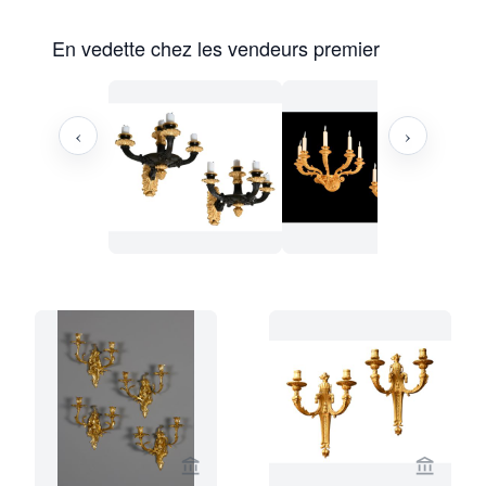
En vedette chez les vendeurs premier
‹
›
Voir la page vendeur de Kollenburg An
Voir la