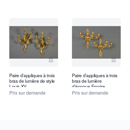
Voir la page vendeur de Kollenburg An
Voir la
Paire d’appliques à trois
Paire d’appliques à trois
bras de lumière de style
bras de lumière
Louis XV
d’époque Empire
Prix sur demande
Prix sur demande