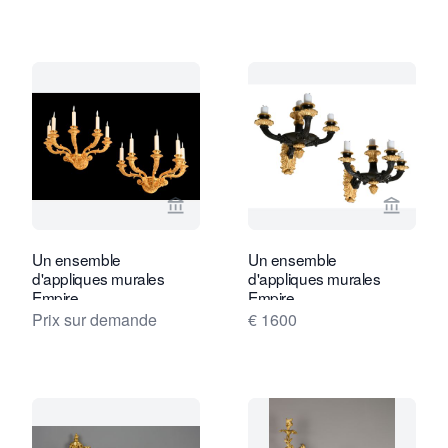
Voir la page vendeur de Limburg Antiq
Voir la
Un ensemble
Un ensemble
d'appliques murales
d'appliques murales
Empire
Empire
Prix sur demande
€ 1600