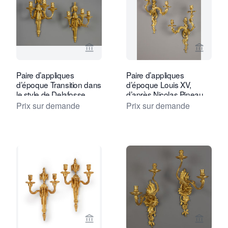
Voir la page vendeur de Kollenburg An
Voir la
Paire d’appliques
Paire d’appliques
d’époque Transition dans
d’époque Louis XV,
le style de Delafosse
d’après Nicolas Pineau
Prix sur demande
Prix sur demande
Voir la page vendeur de Daatselaar Fi
Voir la