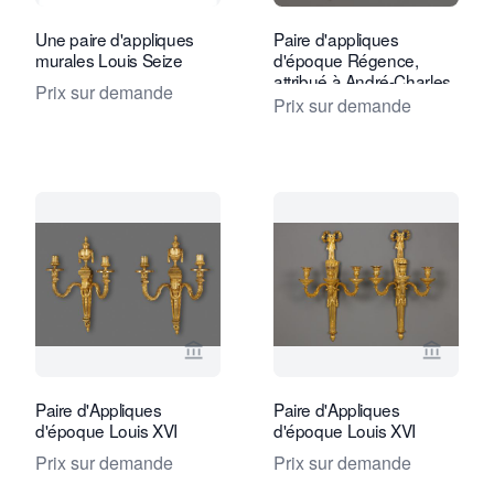
Une paire d'appliques
Paire d'appliques
murales Louis Seize
d'époque Régence,
attribué à André-Charles
Prix sur demande
Boulle
Prix sur demande
Voir la page vendeur de Kollenburg An
Voir la
Paire d'Appliques
Paire d'Appliques
d'époque Louis XVI
d'époque Louis XVI
Prix sur demande
Prix sur demande