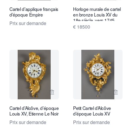
Cartel d’applique français
Horloge murale de cartel
d’époque Empire
en bronze Louis XV du
18e siècle, vers 1745
Prix sur demande
€ 18500
Voir la page vendeur de Kollenburg An
Voir la
Cartel d’Alcôve, d’époque
Petit Cartel d’Alcôve
Louis XV, Etienne Le Noir
d’époque Louis XV
Prix sur demande
Prix sur demande