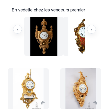
En vedette chez les vendeurs premier
‹
›
Voir la page vendeur de Gude & Meis 
Voir la