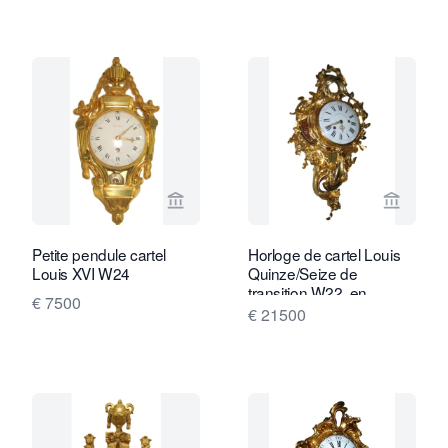
Voir la page vendeur de Van Brug Coll
Voir la
Petite pendule cartel
Horloge de cartel Louis
Louis XVI W24
Quinze/Seize de
transition W22, en
€ 7500
superbe état d'origine et
€ 21500
dorure parfaite