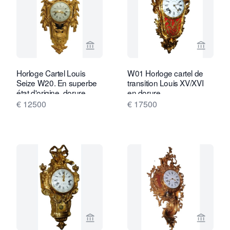
Voir la page vendeur de Van Brug Coll
Voir la
Horloge Cartel Louis
W01 Horloge cartel de
Seize W20. En superbe
transition Louis XV/XVI
état d'origine, dorure
en dorure
d'époque.
€ 12500
€ 17500
Voir la page vendeur de Van Brug Coll
Voir la