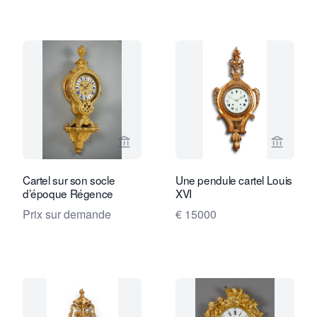
Voir la page vendeur de Kollenburg An
Voir la
Cartel sur son socle
Une pendule cartel Louis
d’époque Régence
XVI
Prix sur demande
€ 15000