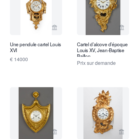
Voir la page vendeur de Daatselaar Fi
Voir la
Une pendule cartel Louis
Cartel d’alcove d’époque
XVI
Louis XV, Jean-Baptise
Baillon
€ 14000
Prix sur demande
Voir la page vendeur de Kollenburg An
Voir la