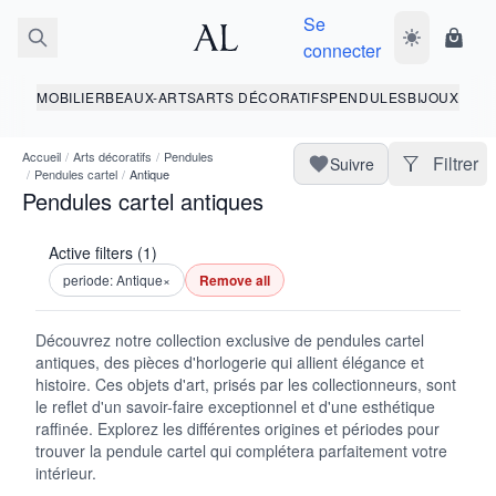
Se
Basculer le 
Panie
connecter
MOBILIER
BEAUX-ARTS
ARTS DÉCORATIFS
PENDULES
BIJOUX
Accueil
/
Arts décoratifs
/
Pendules
Filtrer
Suivre
/
Pendules cartel
/
Antique
Pendules cartel antiques
Active filters (1)
periode: Antique
×
Remove all
Découvrez notre collection exclusive de pendules cartel
antiques, des pièces d'horlogerie qui allient élégance et
histoire. Ces objets d'art, prisés par les collectionneurs, sont
le reflet d'un savoir-faire exceptionnel et d'une esthétique
raffinée. Explorez les différentes origines et périodes pour
trouver la pendule cartel qui complétera parfaitement votre
intérieur.