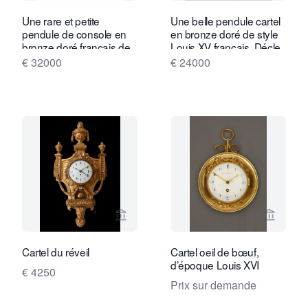
Une rare et petite
Une belle pendule cartel
pendule de console en
en bronze doré de style
bronze doré français de
Louis XV français, Décle
style Louis XV, Leroy A
A Paris, 1754.
€ 32000
€ 24000
Paris, vers 1745.
Voir la page vendeur de Limburg Antiq
Voir la
Cartel du réveil
Cartel oeil de bœuf,
d’époque Louis XVI
€ 4250
Prix sur demande