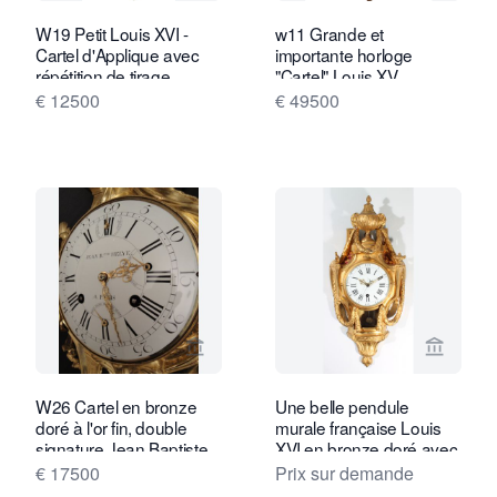
W19 Petit Louis XVI -
w11 Grande et
Cartel d'Applique avec
importante horloge
répétition de tirage
"Cartel" Louis XV
€ 12500
€ 49500
Voir la page vendeur de Van Brug Coll
Voir la
W26 Cartel en bronze
Une belle pendule
doré à l'or fin, double
murale française Louis
signature Jean Baptiste
XVI en bronze doré avec
Helye - Paris, France
mouvement à secondes,
€ 17500
Prix sur demande
vers 1770