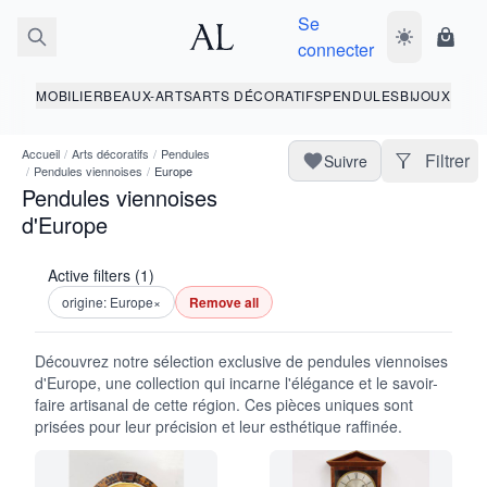
Se
Basculer le 
Panie
connecter
MOBILIER
BEAUX-ARTS
ARTS DÉCORATIFS
PENDULES
BIJOUX
Accueil
/
Arts décoratifs
/
Pendules
Filtrer
Suivre
/
Pendules viennoises
/
Europe
Pendules viennoises
d'Europe
Active filters (1)
origine: Europe
×
Remove all
Découvrez notre sélection exclusive de pendules viennoises
d'Europe, une collection qui incarne l'élégance et le savoir-
faire artisanal de cette région. Ces pièces uniques sont
prisées pour leur précision et leur esthétique raffinée.