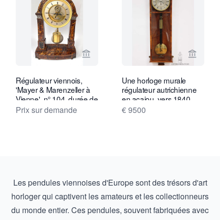
Voir la page vendeur de Van Dreven A
Voir la
Régulateur viennois,
Une horloge murale
'Mayer & Marenzeller à
régulateur autrichienne
Vienne', n° 104, durée de
en acajou, vers 1840.
fonctionnement 1 mois,
Prix sur demande
€ 9500
boîtier en écaille de
tortue, vers 1830-40.
Les pendules viennoises d'Europe sont des trésors d'art
horloger qui captivent les amateurs et les collectionneurs
du monde entier. Ces pendules, souvent fabriquées avec