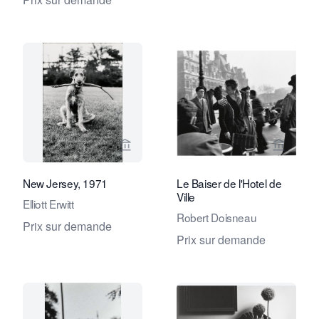
Voir la page vendeur de Eduard Planti
Voir la
New Jersey, 1971
Le Baiser de l'Hotel de
Ville
Elliott Erwitt
Robert Doisneau
Prix sur demande
Prix sur demande