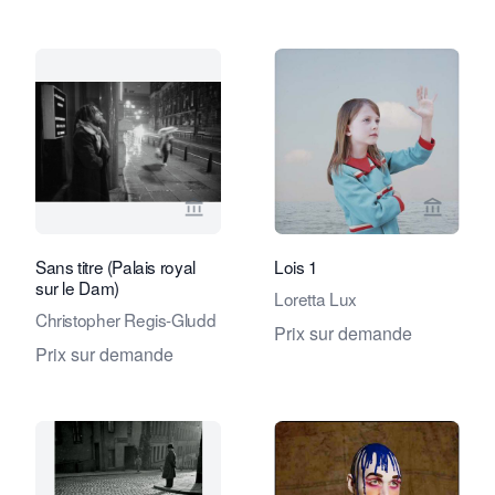
Voir la page vendeur de Eduard Planti
Voir la
Sans titre (Palais royal
Lois 1
sur le Dam)
Loretta Lux
Christopher Regis-Gludd
Prix sur demande
Prix sur demande