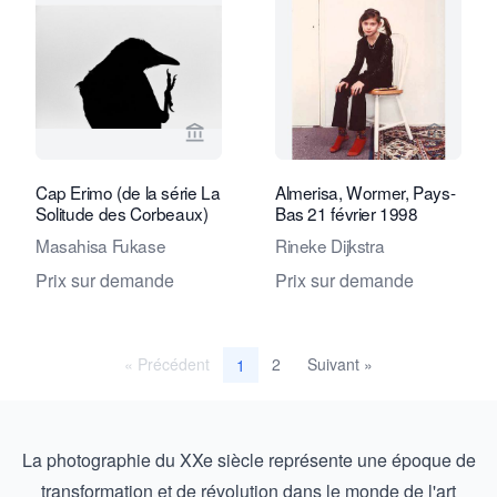
Voir la page vendeur de Fifty One Fin
Voir la
Cap Erimo (de la série La
Almerisa, Wormer, Pays-
Solitude des Corbeaux)
Bas 21 février 1998
Masahisa Fukase
Rineke Dijkstra
Prix sur demande
Prix sur demande
« Précédent
2
Suivant »
1
La photographie du XXe siècle représente une époque de
transformation et de révolution dans le monde de l'art