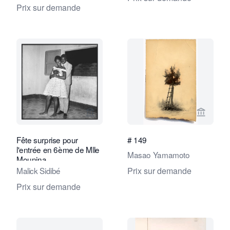
Prix sur demande
Voir la page vendeur de Fifty One Fin
Voir la
Fête surprise pour
# 149
l'entrée en 6ème de Mlle
Masao Yamamoto
Mounina
Malick Sidibé
Prix sur demande
Prix sur demande