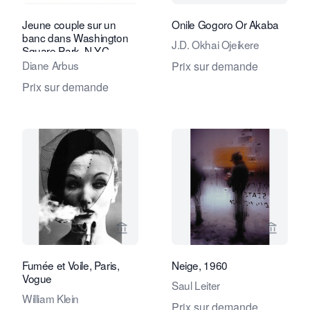
Jeune couple sur un
Onile Gogoro Or Akaba
banc dans Washington
J.D. Okhai Ojeikere
Square Park, N.Y.C.
Diane Arbus
Prix sur demande
Prix sur demande
Voir la page vendeur de Fifty One Fin
Voir la
Fumée et Voile, Paris,
Neige, 1960
Vogue
Saul Leiter
William Klein
Prix sur demande