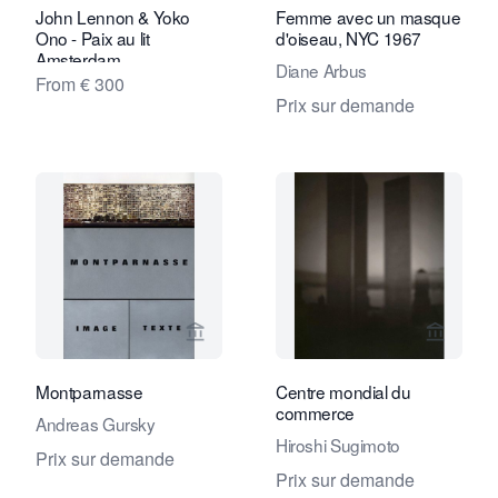
John Lennon & Yoko
Femme avec un masque
Ono - Paix au lit
d'oiseau, NYC 1967
Amsterdam
Diane Arbus
From € 300
Prix sur demande
Voir la page vendeur de Eduard Planti
Voir la
Montparnasse
Centre mondial du
commerce
Andreas Gursky
Hiroshi Sugimoto
Prix sur demande
Prix sur demande