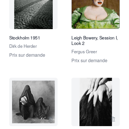
Voir la page vendeur de Eduard Planti
Voir la
Stockholm 1951
Leigh Bowery, Session I,
Look 2
Dirk de Herder
Fergus Greer
Prix sur demande
Prix sur demande
Voir la page vendeur de Eduard Planti
Voir la