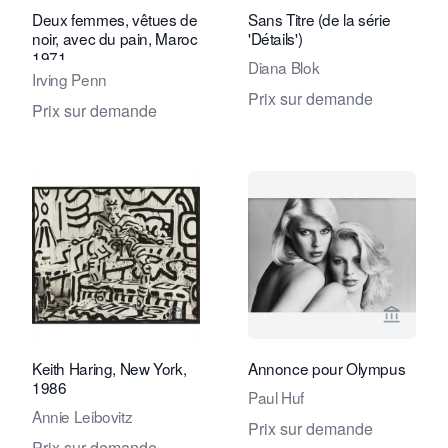
Deux femmes, vêtues de
Sans Titre (de la série
noir, avec du pain, Maroc
'Détails')
1971
Diana Blok
Irving Penn
Prix sur demande
Prix sur demande
Voir la page vendeur de Eduard Planti
Voir la
Keith Haring, New York,
Annonce pour Olympus
1986
Paul Huf
Annie Leibovitz
Prix sur demande
Prix sur demande