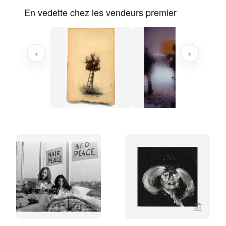
En vedette chez les vendeurs premier
‹
›
Voir la page vendeur de Studio Nico K
Voir la