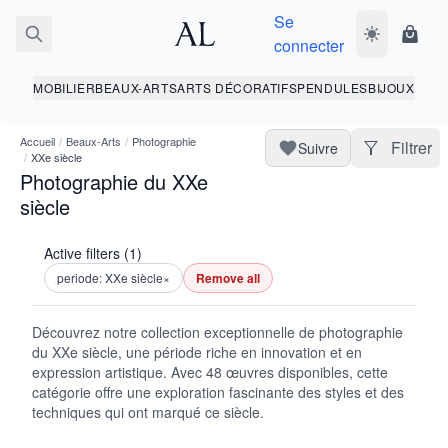
Se
Basculer le 
Panie
connecter
MOBILIER
BEAUX-ARTS
ARTS DÉCORATIFS
PENDULES
BIJOUX
Accueil
/
Beaux-Arts
/
Photographie
Filtrer
Suivre
/
XXe siècle
Photographie du XXe
siècle
Active filters (1)
periode: XXe siècle
×
Remove all
Découvrez notre collection exceptionnelle de photographie
du XXe siècle, une période riche en innovation et en
expression artistique. Avec 48 œuvres disponibles, cette
catégorie offre une exploration fascinante des styles et des
techniques qui ont marqué ce siècle.