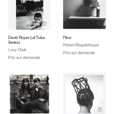
Voir la page vendeur de Eduard Planti
Voir la
David Roper (uit Tulsa
Fleur
Series)
Robert Mapplethorpe
Larry Clark
Prix sur demande
Prix sur demande
Voir la page vendeur de Eduard Planti
Voir la