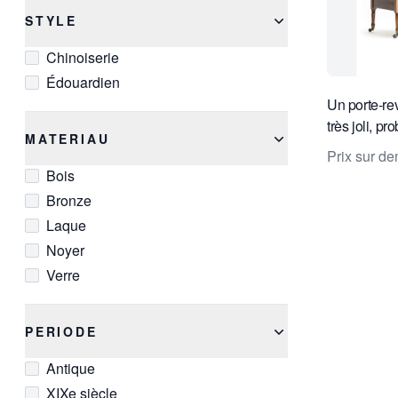
STYLE
Chinoiserie
Édouardien
Un porte-re
très joli, p
MATERIAU
anglais, élég
Prix sur d
Bois
Bronze
Laque
Noyer
Verre
PERIODE
Antique
XIXe siècle