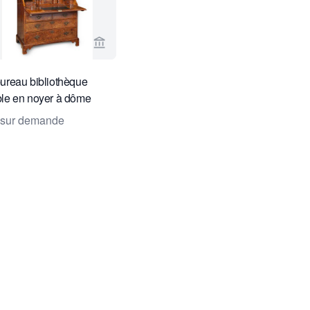
endeur de Van Nie Antiquairs
Voir la page vendeur de Daatselaar Fine A
ureau bibliothèque
le en noyer à dôme
 sur demande