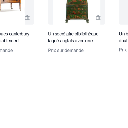
Voir la page vendeur de Toebosch Antiques
Voir la page v
vues canterbury
Un secrétaire bibliothèque
Un b
robablement
laqué anglais avec une
doub
ant et utile.
décoration chinoise
Prix
emande
Prix sur demande