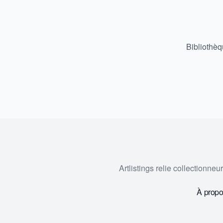
Bibliothè
Artlistings relie collectionne
À prop