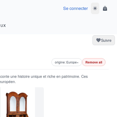
Se connecter
Basculer le m
Panier
OUX
Suivre
origine: Europe
×
Remove all
conte une histoire unique et riche en patrimoine. Ces
 européen.