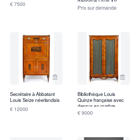
d'époque Louis XV
€ 7500
Prix sur demande
Voir la page vendeur de Daatselaar Fi
Voir la
Secrétaire à Abbatant
Bibliothèque Louis
Louis Seize néerlandais
Quinze française avec
dessus en marbre
€ 12000
€ 9000