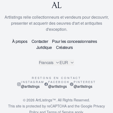
Artlistings relie collectionneurs et vendeurs pour decouvrir,
presenter et acquerir des oeuvres d'art et antiquites
d'exception.
À propos
Contacter
Pour les concessionnaires
Juridique
Créateurs
Francais
EUR
RESTONS EN CONTACT
INSTAGRAM
FACEBOOK
PINTEREST
@artlistings
@artlistings
@artlistings
© 2026
ArtListings™
. All Rights Reserved.
This site is protected by reCAPTCHA and the Google
Privacy
Policy
and
Terms of Service
apply.