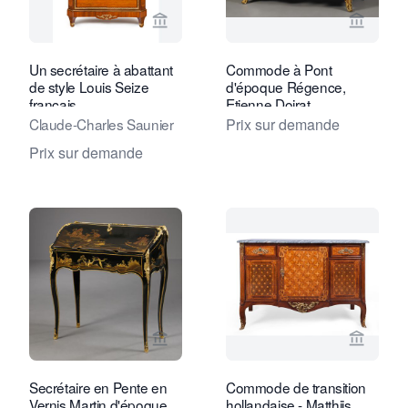
Voir la page vendeur de Daatselaar Fi
Voir la
Un secrétaire à abattant
Commode à Pont
de style Louis Seize
d'époque Régence,
français
Etienne Doirat
Claude-Charles Saunier
Prix sur demande
Prix sur demande
Voir la page vendeur de Kollenburg An
Voir la
Secrétaire en Pente en
Commode de transition
Vernis Martin d'époque
hollandaise - Matthijs