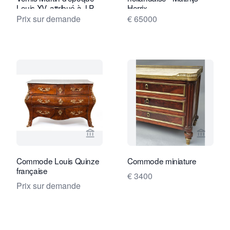
Louis XV, attribué à J.P.
Horrix
Latz
Prix sur demande
€ 65000
Voir la page vendeur de Daatselaar Fi
Voir la
Commode Louis Quinze
Commode miniature
française
€ 3400
Prix sur demande