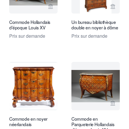
Voir la page vendeur de Kollenburg An
Voir la
Commode Hollandais
Un bureau bibliothèque
d’époque Louis XV
double en noyer à dôme
Prix sur demande
Prix sur demande
Voir la page vendeur de Daatselaar Fi
Voir la
Commode en noyer
Commode en
néerlandais
Parqueterie Hollandais