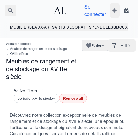
Se
Basculer le 
Panie
connecter
MOBILIER
BEAUX-ARTS
ARTS DÉCORATIFS
PENDULES
BIJOUX
Accueil
/
Mobilier
Filtrer
Suivre
/
Meubles de rangement et de stockage
/
XVIIIe siècle
Meubles de rangement et
de stockage du XVIIIe
siècle
Active filters (1)
periode: XVIIIe siècle
×
Remove all
Découvrez notre collection exceptionnelle de meubles de
rangement et de stockage du XVIIIe siècle, une époque où
l'artisanat et le design atteignaient de nouveaux sommets.
Ces pièces uniques, souvent ornées de détails raffinés,