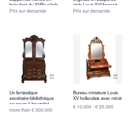
bois doré du XVIIIe siècle
style Louis XVI français,
tardif
vers 1800
Prix sur demande
Prix sur demande
Voir la page vendeur de Toebosch Ant
Voir la
Un fantastique
Bureau miniature Louis
secrétaire-bibliothèque
XV hollandais avec miroir
en noyer à bourrelet
€ 10.000 - € 25.000
néerlandais avec des
more than € 500.000
portes miroir, vers 1740.