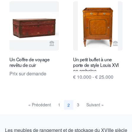
Voir la page vendeur de Van Nie Antiq
Voir la
Un Coffre de voyage
Un petit buffet à une
revêtu de cuir
porte de style Louis XVI
en amboine
Prix sur demande
€ 10.000 - € 25.000
« Précédent
1
3
Suivant »
2
Les meubles de rangement et de stockage du XVIIIe siècle