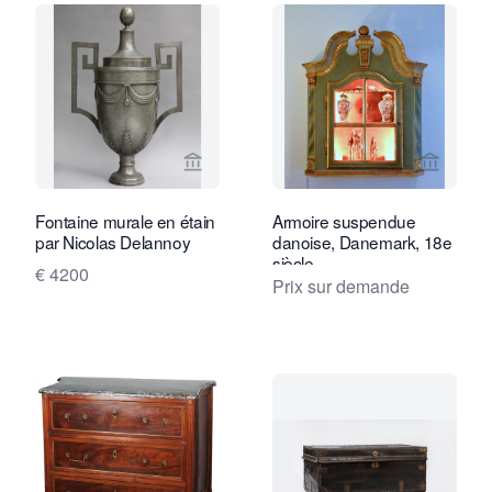
Voir la page vendeur de Robert Schreu
Voir la
Fontaine murale en étain
Armoire suspendue
par Nicolas Delannoy
danoise, Danemark, 18e
siècle
€ 4200
Prix sur demande