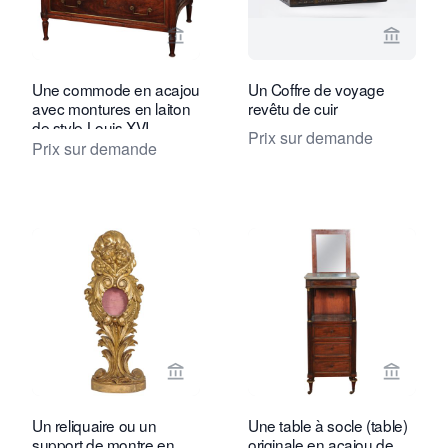
Voir la page vendeur de Toebosch Ant
Voir la
Une commode en acajou
Un Coffre de voyage
avec montures en laiton
revêtu de cuir
de style Louis XVI
Prix sur demande
français, par Martinet,
Prix sur demande
vers 1780
Voir la page vendeur de Toebosch Ant
Voir la
Un reliquaire ou un
Une table à socle (table)
support de montre en
originale en acajou de