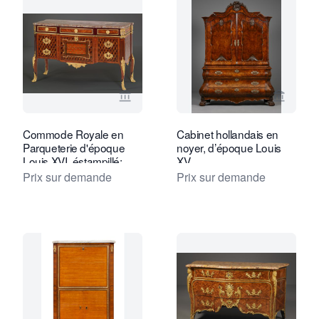
Voir la page vendeur de Kollenburg An
Voir la
Commode Royale en
Cabinet hollandais en
Parqueterie d'époque
noyer, d’époque Louis
Louis XVI, éstampillé:
XV
Mewesen
Prix sur demande
Prix sur demande