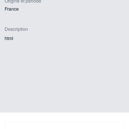
Origine et période
France
Description
html