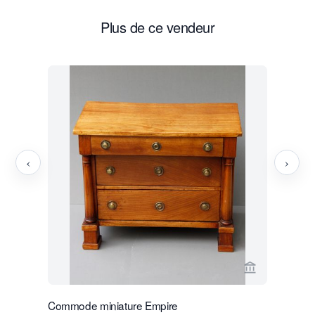
Plus de ce vendeur
‹
›
Voir la page
Commode miniature Empire
Quatre flè