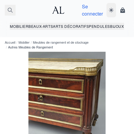
Se
Basculer le 
Panie
connecter
MOBILIER
BEAUX-ARTS
ARTS DÉCORATIFS
PENDULES
BIJOUX
Accueil
/
Mobilier
/
Meubles de rangement et de stockage
/
Autres Meubles de Rangement