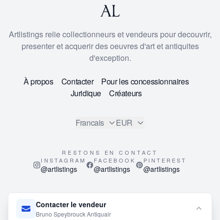
Artlistings relie collectionneurs et vendeurs pour decouvrir,
presenter et acquerir des oeuvres d'art et antiquites
d'exception.
À propos
Contacter
Pour les concessionnaires
Juridique
Créateurs
Francais
EUR
RESTONS EN CONTACT
INSTAGRAM
FACEBOOK
PINTEREST
@artlistings
@artlistings
@artlistings
© 2026
ArtListings™
. All Rights Reserved.
Contacter le vendeur
This site is protected by reCAPTCHA and the Google
Privacy
Bruno Speybrouck Antiquair
Policy
and
Terms of Service
apply.