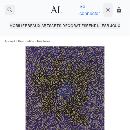
Se
Basculer le 
Panie
connecter
MOBILIER
BEAUX-ARTS
ARTS DÉCORATIFS
PENDULES
BIJOUX
Accueil
/
Beaux-Arts
/
Peintures