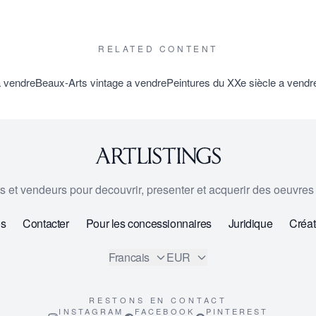
RELATED CONTENT
a vendre
Beaux-Arts vintage a vendre
Peintures du XXe siècle a vendr
urs et vendeurs pour decouvrir, presenter et acquerir des oeuvres d
os
Contacter
Pour les concessionnaires
Juridique
Créat
Francais
EUR
RESTONS EN CONTACT
INSTAGRAM
FACEBOOK
PINTEREST