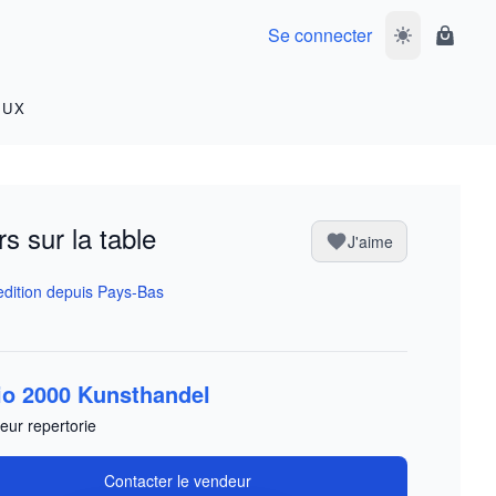
Se connecter
Basculer le m
Panier
OUX
rs sur la table
J'aime
dition depuis Pays-Bas
io 2000 Kunsthandel
eur repertorie
Contacter le vendeur