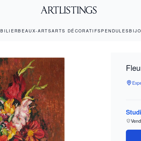
BILIER
BEAUX-ARTS
ARTS DÉCORATIFS
PENDULES
BIJ
Fleu
Expe
Stud
Vend