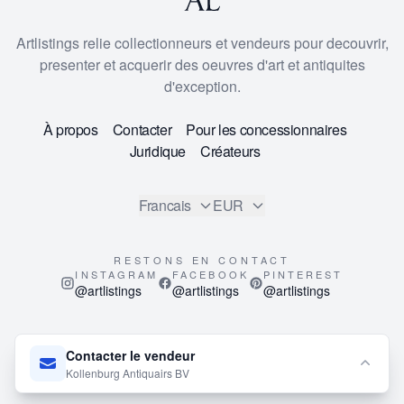
Artlistings relie collectionneurs et vendeurs pour decouvrir,
presenter et acquerir des oeuvres d'art et antiquites
d'exception.
À propos
Contacter
Pour les concessionnaires
Juridique
Créateurs
Francais
EUR
RESTONS EN CONTACT
INSTAGRAM
FACEBOOK
PINTEREST
@artlistings
@artlistings
@artlistings
© 2026
ArtListings™
. All Rights Reserved.
Contacter le vendeur
This site is protected by reCAPTCHA and the Google
Privacy
Kollenburg Antiquairs BV
Policy
and
Terms of Service
apply.