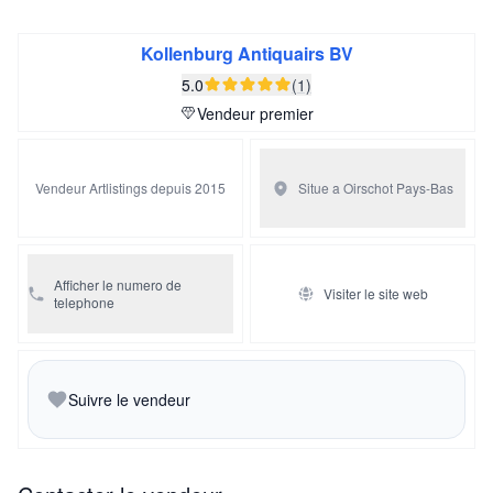
pendantes à glands.
Le vase de marbre avec un col plus étroit est fermé par
Kollenburg Antiquairs BV
un couvercle séparé couronné de boutons en forme de
5.0
(1)
raisins et de feuilles de vigne.
Vendeur premier
Vendeur Artlistings depuis 2015
Situe a Oirschot
Pays-Bas
Afficher le numero de
Visiter le site web
telephone
Suivre le vendeur