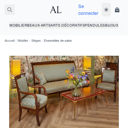
Se
Basculer le 
Panie
connecter
MOBILIER
BEAUX-ARTS
ARTS DÉCORATIFS
PENDULES
BIJOUX
Accueil
/
Mobilier
/
Sièges
/
Ensembles de salon