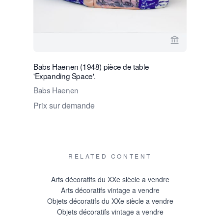
Voir la page
Babs Haenen (1948) pièce de table
Sybren Va
'Expanding Space'.
unique, ré
1989
Babs Haenen
Sybren V
Prix sur demande
€ 850
RELATED CONTENT
Arts décoratifs du XXe siècle a vendre
Arts décoratifs vintage a vendre
Objets décoratifs du XXe siècle a vendre
Objets décoratifs vintage a vendre