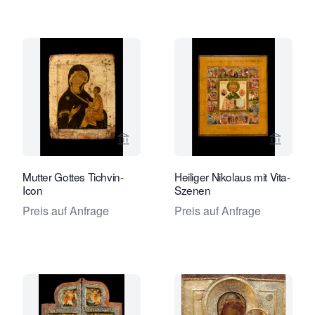
Verkaeuferseite von Jan Morsink Ikon
Verkaeu
Mutter Gottes Tichvin-
Heiliger Nikolaus mit Vita-
Icon
Szenen
Preis auf Anfrage
Preis auf Anfrage