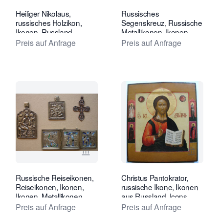
Heiliger Nikolaus,
Russisches
russisches Holzikon,
Segenskreuz, Russische
Ikonen, Russland
Metallikonen, Ikonen
Preis auf Anfrage
Preis auf Anfrage
Verkaeuferseite von Tóth Ikonen anse
Verkaeu
Russische Reiseikonen,
Christus Pantokrator,
Reiseikonen, Ikonen,
russische Ikone, Ikonen
Ikonen, Metallikonen
aus Russland, Icons,
Russland, Russisch
Preis auf Anfrage
Preis auf Anfrage