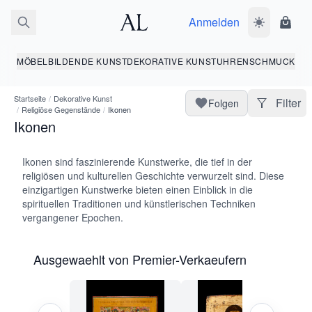
Anmelden
Dunkelmodus
Ware
MÖBEL
BILDENDE KUNST
DEKORATIVE KUNST
UHREN
SCHMUCK
Startseite
/
Dekorative Kunst
Filter
Folgen
/
Religiöse Gegenstände
/
Ikonen
Ikonen
Ikonen sind faszinierende Kunstwerke, die tief in der
religiösen und kulturellen Geschichte verwurzelt sind. Diese
einzigartigen Kunstwerke bieten einen Einblick in die
spirituellen Traditionen und künstlerischen Techniken
vergangener Epochen.
Ausgewaehlt von Premier-Verkaeufern