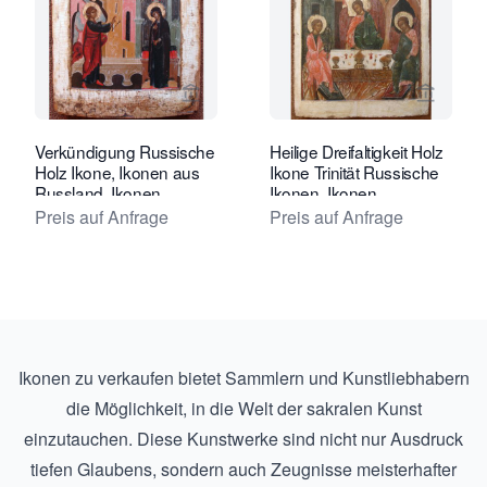
Verkaeuferseite von Tóth Ikonen anse
Verkaeu
Verkündigung Russische
Heilige Dreifaltigkeit Holz
Holz Ikone, Ikonen aus
Ikone Trinität Russische
Russland, Ikonen
Ikonen, Ikonen
Preis auf Anfrage
Preis auf Anfrage
Ikonen zu verkaufen bietet Sammlern und Kunstliebhabern
die Möglichkeit, in die Welt der sakralen Kunst
einzutauchen. Diese Kunstwerke sind nicht nur Ausdruck
tiefen Glaubens, sondern auch Zeugnisse meisterhafter