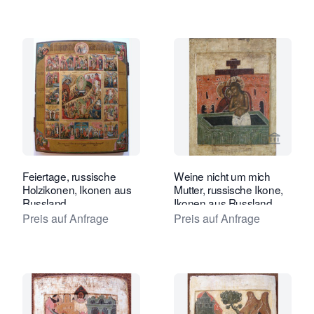
Verkaeuferseite von Tóth Ikonen anse
Verkaeu
Feiertage, russische
Weine nicht um mich
Holzikonen, Ikonen aus
Mutter, russische Ikone,
Russland
Ikonen aus Russland,
Ikonen
Preis auf Anfrage
Preis auf Anfrage