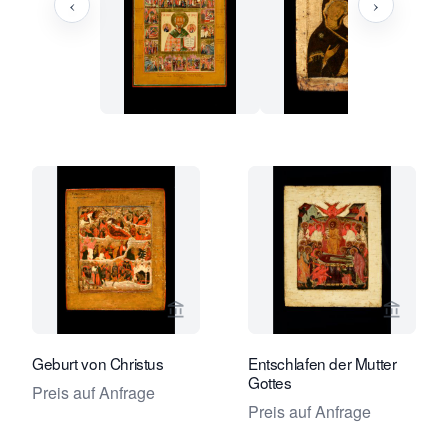
‹
›
Verkaeuferseite von Jan Morsink Ikon
Verkaeu
Geburt von Christus
Entschlafen der Mutter
Gottes
Preis auf Anfrage
Preis auf Anfrage