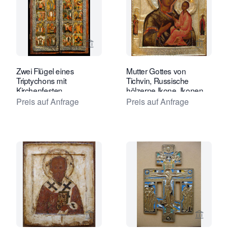
Verkaeuferseite von Jan Morsink Ikon
Verkaeu
Zwei Flügel eines
Mutter Gottes von
Triptychons mit
Tichvin, Russische
Kirchenfesten
hölzerne Ikone, Ikonen
Preis auf Anfrage
Preis auf Anfrage
Verkaeuferseite von Tóth Ikonen anse
Verkaeu