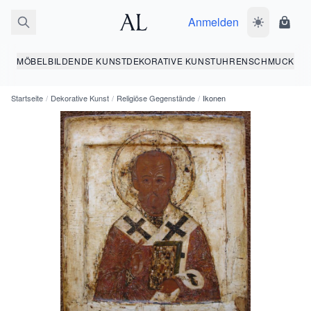
Anmelden
Dunkelmodus
Ware
MÖBEL
BILDENDE KUNST
DEKORATIVE KUNST
UHREN
SCHMUCK
Startseite
/
Dekorative Kunst
/
Religiöse Gegenstände
/
Ikonen