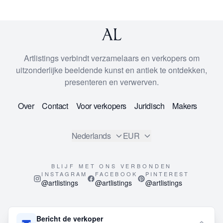
Artlistings verbindt verzamelaars en verkopers om
uitzonderlijke beeldende kunst en antiek te ontdekken,
presenteren en verwerven.
Over
Contact
Voor verkopers
Juridisch
Makers
Nederlands
EUR
BLIJF MET ONS VERBONDEN
INSTAGRAM
FACEBOOK
PINTEREST
@artlistings
@artlistings
@artlistings
© 2026
ArtListings™
. All Rights Reserved.
Bericht de verkoper
This site is protected by reCAPTCHA and the Google
Privacy