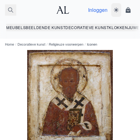
Inloggen
Wissel donk
Wink
MEUBELS
BEELDENDE KUNST
DECORATIEVE KUNST
KLOKKEN
JUWE
Home
/
Decoratieve kunst
/
Religieuze voorwerpen
/
Iconen