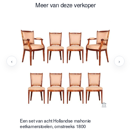
Meer van deze verkoper
‹
›
Bekijk verko
Een set van acht Hollandse mahonie
Paar Loui
eetkamerstoelen, omstreeks 1800
Prijs op 