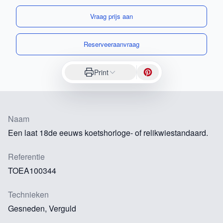
Vraag prijs aan
Reserveeraanvraag
Print
Naam
Een laat 18de eeuws koetshorloge- of relikwiestandaard.
Referentie
TOEA100344
Technieken
Gesneden, Verguld