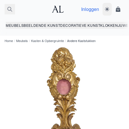
Inloggen
Wissel donk
Wink
MEUBELS
BEELDENDE KUNST
DECORATIEVE KUNST
KLOKKEN
JUWE
Home
/
Meubels
/
Kasten & Opbergruimte
/
Andere Kaststukken