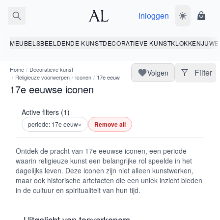
Inloggen
Wissel donk
Wink
MEUBELS
BEELDENDE KUNST
DECORATIEVE KUNST
KLOKKEN
JUWE
Home
/
Decoratieve kunst
Filter
Volgen
/
Religieuze voorwerpen
/
Iconen
/
17e eeuw
17e eeuwse iconen
Active filters (1)
periode: 17e eeuw
×
Remove all
Ontdek de pracht van 17e eeuwse iconen, een periode
waarin religieuze kunst een belangrijke rol speelde in het
dagelijks leven. Deze iconen zijn niet alleen kunstwerken,
maar ook historische artefacten die een uniek inzicht bieden
in de cultuur en spiritualiteit van hun tijd.
Uitgelicht van topverkopers