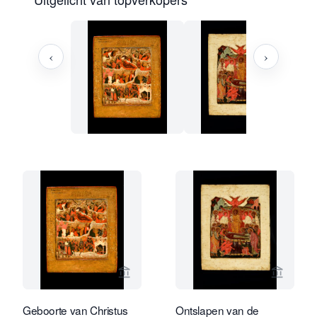
‹
›
Bekijk verkoperspagina van Jan Morsi
Bekijk 
Geboorte van Christus
Ontslapen van de