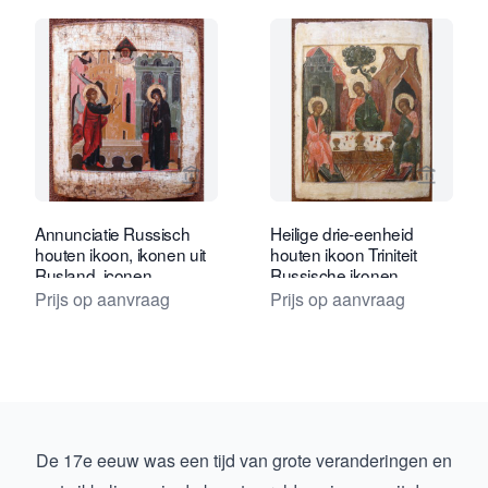
Bekijk verkoperspagina van Tóth Ikon
Bekijk 
Annunciatie Russisch
Heilige drie-eenheid
houten ikoon, ikonen uit
houten ikoon Triniteit
Rusland, iconen
Russische ikonen,
iconen
Prijs op aanvraag
Prijs op aanvraag
De 17e eeuw was een tijd van grote veranderingen en