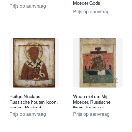
Moeder Gods
Prijs op aanvraag
Prijs op aanvraag
Bekijk verkoperspagina van Tóth Ikon
Bekijk 
Heilige Nicolaas,
Ween niet om Mij
Russische houten ikoon,
Moeder, Russische
iconen, Rusland
ikoon, ikonen uit
Rusland, iconen
Prijs op aanvraag
Prijs op aanvraag