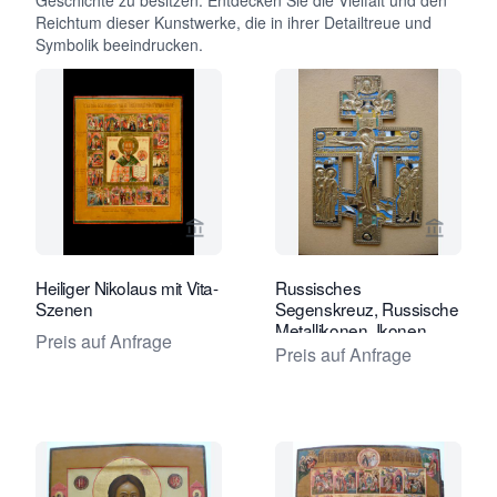
Geschichte zu besitzen. Entdecken Sie die Vielfalt und den
Reichtum dieser Kunstwerke, die in ihrer Detailtreue und
Symbolik beeindrucken.
Verkaeuferseite von Jan Morsink Ikon
Verkaeu
Heiliger Nikolaus mit Vita-
Russisches
Szenen
Segenskreuz, Russische
Metallikonen, Ikonen
Preis auf Anfrage
Preis auf Anfrage