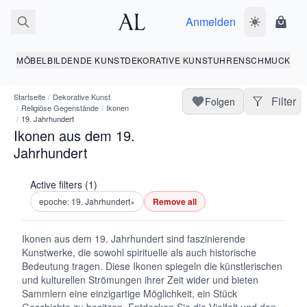
Anmelden
Dunkelmodus
Ware
MÖBEL
BILDENDE KUNST
DEKORATIVE KUNST
UHREN
SCHMUCK
Startseite
/
Dekorative Kunst
Filter
Folgen
/
Religiöse Gegenstände
/
Ikonen
/
19. Jahrhundert
Ikonen aus dem 19.
Jahrhundert
Active filters (1)
epoche: 19. Jahrhundert
×
Remove all
Ikonen aus dem 19. Jahrhundert sind faszinierende
Kunstwerke, die sowohl spirituelle als auch historische
Bedeutung tragen. Diese Ikonen spiegeln die künstlerischen
und kulturellen Strömungen ihrer Zeit wider und bieten
Sammlern eine einzigartige Möglichkeit, ein Stück