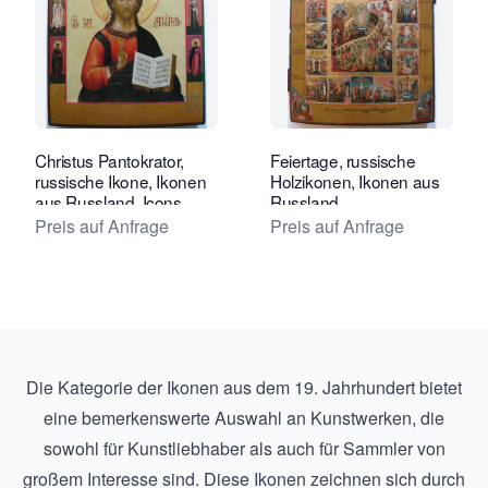
Verkaeuferseite von Tóth Ikonen anse
Verkaeu
Christus Pantokrator,
Feiertage, russische
russische Ikone, Ikonen
Holzikonen, Ikonen aus
aus Russland, Icons,
Russland
Russland, Russisch
Preis auf Anfrage
Preis auf Anfrage
Die Kategorie der Ikonen aus dem 19. Jahrhundert bietet
eine bemerkenswerte Auswahl an Kunstwerken, die
sowohl für Kunstliebhaber als auch für Sammler von
großem Interesse sind. Diese Ikonen zeichnen sich durch