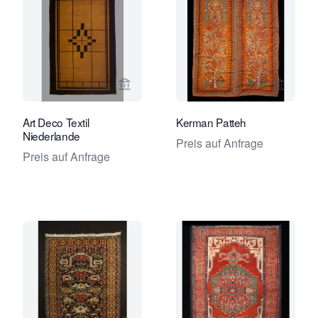
Verkaeuferseite von Foumani Persian
Verkaeu
Art Deco Textil
Kerman Patteh
Niederlande
Preis auf Anfrage
Preis auf Anfrage