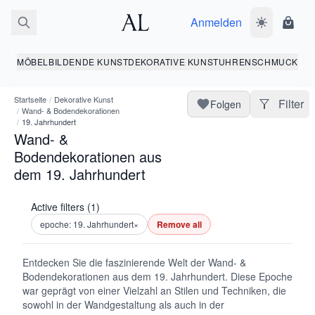
Anmelden
Dunkelmodus
Ware
MÖBEL
BILDENDE KUNST
DEKORATIVE KUNST
UHREN
SCHMUCK
Startseite
/
Dekorative Kunst
Filter
Folgen
/
Wand- & Bodendekorationen
/
19. Jahrhundert
Wand- &
Bodendekorationen aus
dem 19. Jahrhundert
Active filters (1)
epoche: 19. Jahrhundert
×
Remove all
Entdecken Sie die faszinierende Welt der Wand- &
Bodendekorationen aus dem 19. Jahrhundert. Diese Epoche
war geprägt von einer Vielzahl an Stilen und Techniken, die
sowohl in der Wandgestaltung als auch in der