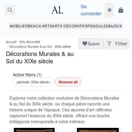
Se
Basculer le 
Panie
connecter
MOBILIER
BEAUX-ARTS
ARTS DÉCORATIFS
PENDULES
BIJOUX
Accueil
/
Arts décoratifs
Filtrer
Suivre
/
Décorations Murales & au Sol
/
XIXe siècle
Décorations Murales & au
Sol du XIXe siècle
Active filters (1)
periode: XIXe siècle
×
Remove all
Explorez notre collection exclusive de Décorations Murales
& au Sol du XIXe siècle, où chaque pièce raconte une
histoire unique de l'époque. Ces œuvres d'art raffinées
capturent l'essence du XIXe siècle, offrant une touche
d'élégance intemporelle à votre intérieur.