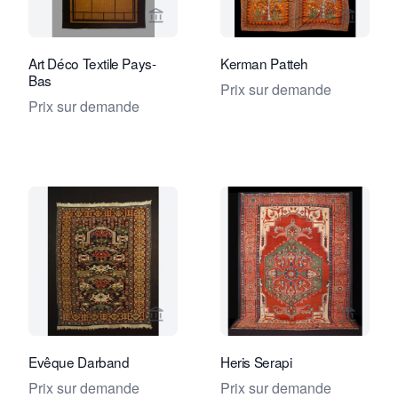
Voir la page vendeur de Foumani Pers
Voir la
Art Déco Textile Pays-
Kerman Patteh
Bas
Prix sur demande
Prix sur demande
Voir la page vendeur de Foumani Pers
Voir la
Evêque Darband
Heris Serapi
Prix sur demande
Prix sur demande