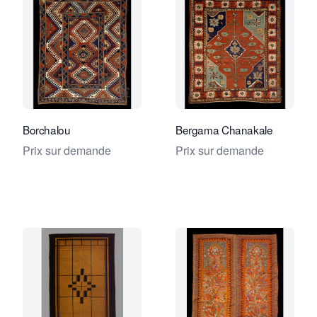
Voir la page vendeur de Foumani Pers
Voir la
Borchalou
Bergama Chanakale
Prix sur demande
Prix sur demande