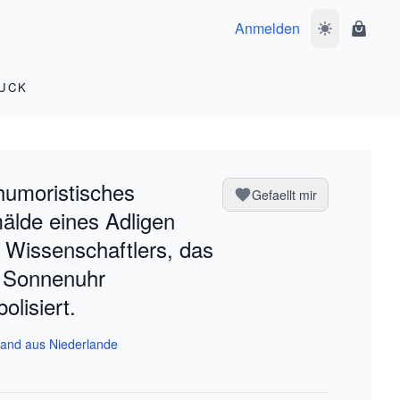
Anmelden
Dunkelmodus 
Waren
UCK
humoristisches
Gefaellt mir
lde eines Adligen
 Wissenschaftlers, das
 Sonnenuhr
olisiert.
and aus Niederlande