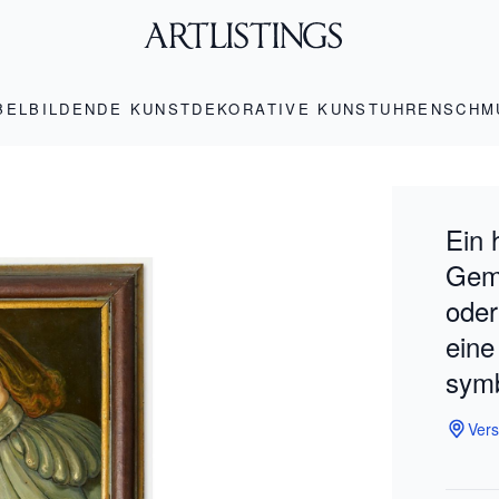
BEL
BILDENDE KUNST
DEKORATIVE KUNST
UHREN
SCHM
Ein 
Gemä
oder
eine
symb
Vers