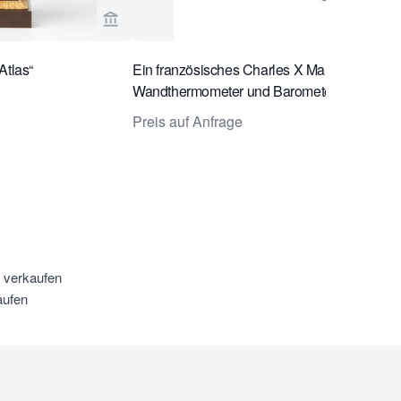
sch Antiques ansehen
Verkaeuferseite von Toebosch Antiques anse
Atlas“
Ein französisches Charles X Mahagoni-
Wandthermometer und Barometer (ein Paar)
von Lerebours, ca. 1835.
Preis auf Anfrage
u verkaufen
aufen