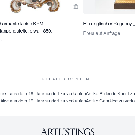
erseite von Toebosch Antiques ansehen
Verkaeuferseite von Toebo
charmante kleine KPM-
Ein englischer Regency-„
lanpendulette, etwa 1850.
Preis auf Anfrage
0
RELATED CONTENT
Kunst aus dem 19. Jahrhundert zu verkaufen
Antike Bildende Kunst z
lde aus dem 19. Jahrhundert zu verkaufen
Antike Gemälde zu verk