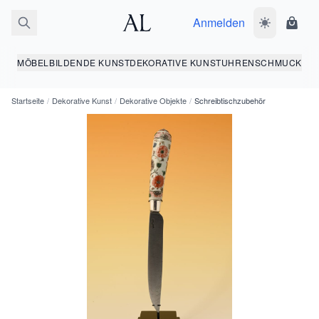
Anmelden
Dunkelmodus
Ware
MÖBEL
BILDENDE KUNST
DEKORATIVE KUNST
UHREN
SCHMUCK
Startseite
/
Dekorative Kunst
/
Dekorative Objekte
/
Schreibtischzubehör