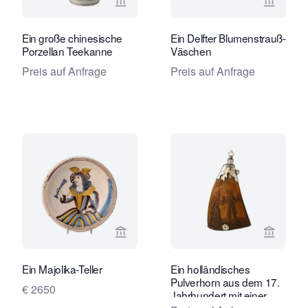
Verkaeuferseite von Limburg Antiquai
Verkaeu
Ein große chinesische
Ein Delfter Blumenstrauß-
Porzellan Teekanne
Väschen
Preis auf Anfrage
Preis auf Anfrage
Verkaeuferseite von Limburg Antiquai
Verkaeu
Ein Majolika-Teller
Ein holländisches
Pulverhorn aus dem 17.
€ 2650
Jahrhundert mit einer