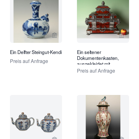
Verkaeuferseite von Limburg Antiquai
Verkaeu
Ein Delfter Steingut-Kendi
Ein seltener
Dokumentenkasten,
Preis auf Anfrage
ausgekleidet mit
Schildpatt und Silber.
Preis auf Anfrage