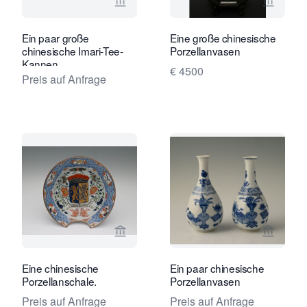
Verkaeuferseite von Limburg Antiquai
Verkaeu
Ein paar große
Eine große chinesische
chinesische Imari-Tee-
Porzellanvasen
Kannen
€ 4500
Preis auf Anfrage
Verkaeuferseite von Limburg Antiquai
Verkaeu
Eine chinesische
Ein paar chinesische
Porzellanschale.
Porzellanvasen
Preis auf Anfrage
Preis auf Anfrage