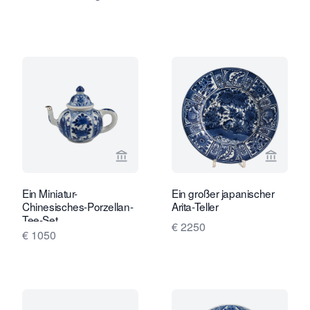
Verkaeuferseite von Limburg Antiquai
Verkaeu
Ein Miniatur-
Ein großer japanischer
Chinesisches-Porzellan-
Arita-Teller
Tee-Set.
€ 2250
€ 1050