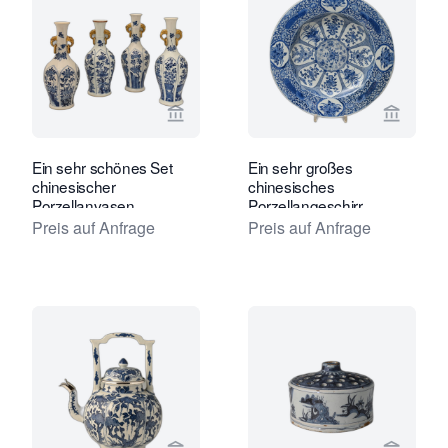
Verkaeuferseite von Limburg Antiquai
Verkaeu
Ein sehr schönes Set
Ein sehr großes
chinesischer
chinesisches
Porzellanvasen
Porzellangeschirr,
Durchmesser 55 cm.
Preis auf Anfrage
Preis auf Anfrage