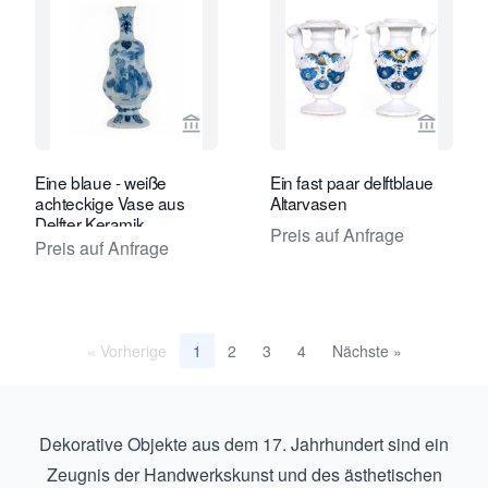
Verkaeuferseite von Van Nie Antiquai
Verkaeu
Eine blaue - weiße
Ein fast paar delftblaue
achteckige Vase aus
Altarvasen
Delfter Keramik
Preis auf Anfrage
Preis auf Anfrage
« Vorherige
2
3
4
Nächste »
1
Dekorative Objekte aus dem 17. Jahrhundert sind ein
Zeugnis der Handwerkskunst und des ästhetischen