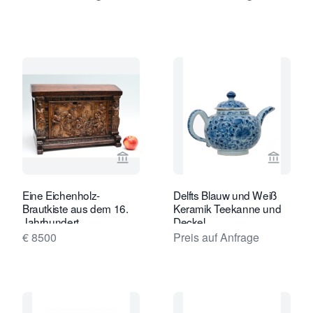
Verkaeuferseite von Limburg Antiquai
Verkaeu
Eine Eichenholz-
Delfts Blauw und Weiß
Brautkiste aus dem 16.
Keramik Teekanne und
Jahrhundert
Deckel
€ 8500
Preis auf Anfrage