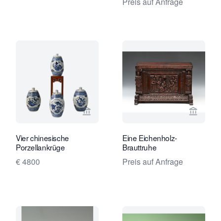
erotischen Darstellung.
Preis auf Anfrage
Verkaeuferseite von Limburg Antiquai
Verkaeu
Vier chinesische
Eine Eichenholz-
Porzellankrüge
Brauttruhe
€ 4800
Preis auf Anfrage