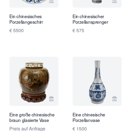
Verkaeuferseite von Limburg Antiquai
Verkaeu
Ein chinesisches
Ein chinesischer
Porzellangeschirr
Porzellansprenger
€ 5500
€ 575
Verkaeuferseite von Limburg Antiquai
Verkaeu
Eine große chinesische
Eine chinesische
braun glasierte Vase
Porzellanvase
Preis auf Anfrage
€ 1500