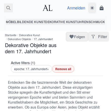
Anmelden
Dunkelmodus
Ware
MÖBEL
BILDENDE KUNST
DEKORATIVE KUNST
UHREN
SCHMUCK
Startseite
/
Dekorative Kunst
Filter
Folgen
/
Dekorative Objekte
/
17. Jahrhundert
Dekorative Objekte aus
dem 17. Jahrhundert
Active filters (1)
epoche: 17. Jahrhundert
×
Remove all
Entdecken Sie die faszinierende Welt der dekorativen
Objekte aus dem 17. Jahrhundert. Diese einzigartigen
Stücke spiegeln die Kunstfertigkeit und den Stil einer
vergangenen Epoche wider und bieten Sammlern und
Kunstliebhabern die Möglichkeit, ein Stück Geschichte zu
erwerben. Ob aus Europa oder Asien, jedes Objekt erzählt