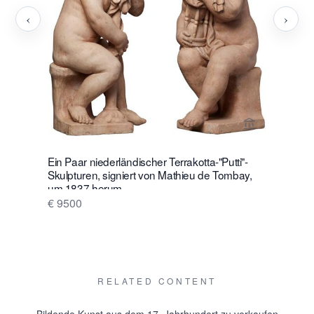
‹
›
Verkaeuferse
Ein Paar niederländischer Terrakotta-"Putti"-
Ein schön
Skulpturen, signiert von Mathieu de Tombay,
Porzellan
um 1837 herum.
1830 her
€ 9500
€ 12500
RELATED CONTENT
Bildende Kunst aus dem 17. Jahrhundert zu verkaufen