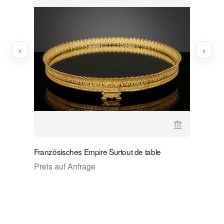
‹
›
Verkaeuferse
Französisches Empire Surtout de table
Paar fran
Philippe 
Preis auf Anfrage
Preis auf