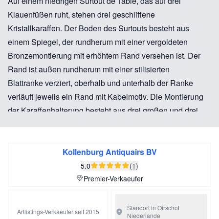
Auf einem niedrigen Surtout de Table, das auf drei
Klauenfüßen ruht, stehen drei geschliffene
Kristallkaraffen. Der Boden des Surtouts besteht aus
einem Spiegel, der rundherum mit einer vergoldeten
Bronzemontierung mit erhöhtem Rand versehen ist. Der
Rand ist außen rundherum mit einer stilisierten
Blattranke verziert, oberhalb und unterhalb der Ranke
verläuft jeweils ein Rand mit Kabelmotiv. Die Montierung
der Karaffenhalterung besteht aus drei großen und drei
kleinen Ringen, Letztere ruhen auf drei stilisierten
Balustern. Die großen Ringe halten die Karaffen,
während man, wenn die Karaffen bei Tisch benutzt
Kollenburg Antiquairs BV
werden, in den kleinen Ringen die Stöpsel platzieren
5.0
(1)
kann.
Premier-Verkaeufer
In der Mitte befindet sich eine balusterförmige Säule mit
einem Griff am oberen Ende.
Standort in Oirschot
Artlistings-Verkaeufer seit 2015
Niederlande