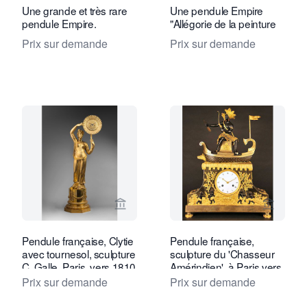
Une grande et très rare
Une pendule Empire
pendule Empire.
"Allégorie de la peinture
Prix sur demande
Prix sur demande
Voir la page vendeur de Van Dreven A
Voir la
Pendule française, Clytie
Pendule française,
avec tournesol, sculpture
sculpture du 'Chasseur
C. Galle, Paris, vers 1810
Amérindien', à Paris vers
1800.
Prix sur demande
Prix sur demande