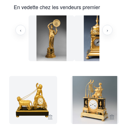
En vedette chez les vendeurs premier
‹
›
Voir la page vendeur de Limburg Antiq
Voir la