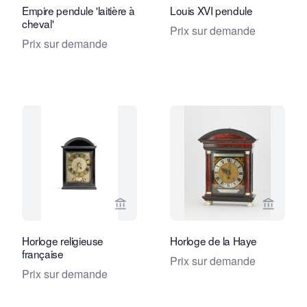
Empire pendule 'laitière à
Louis XVI pendule
cheval'
Prix sur demande
Prix sur demande
Voir la page vendeur de Toebosch Ant
Voir la
Horloge religieuse
Horloge de la Haye
française
Prix sur demande
Prix sur demande