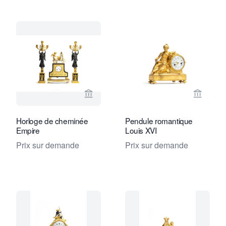
Voir la page vendeur de Toebosch Ant
Voir la
Horloge de cheminée
Pendule romantique
Empire
Louis XVI
Prix sur demande
Prix sur demande