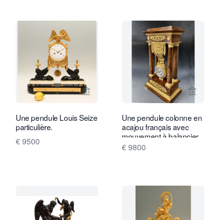
Voir la page vendeur de Limburg Antiq
Voir la
Une pendule Louis Seize
Une pendule colonne en
particulière.
acajou français avec
mouvement à balancier
€ 9500
libre, Empire vers 1820-
€ 9800
30.