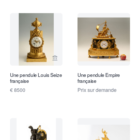
Voir la page vendeur de Limburg Antiq
Voir la
Une pendule Louis Seize
Une pendule Empire
française
française
€ 8500
Prix sur demande