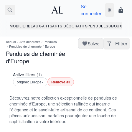
Se
Basculer le 
Panie
connecter
MOBILIER
BEAUX-ARTS
ARTS DÉCORATIFS
PENDULES
BIJOUX
Accueil
/
Arts décoratifs
/
Pendules
Filtrer
Suivre
/
Pendules de cheminée
/
Europe
Pendules de cheminée
d'Europe
Active filters (1)
origine: Europe
×
Remove all
Découvrez notre collection exceptionnelle de pendules de
cheminée d'Europe, une sélection raffinée qui incarne
l'élégance et le savoir-faire artisanal de ce continent. Ces
pièces uniques sont parfaites pour ajouter une touche de
sophistication à votre intérieur.