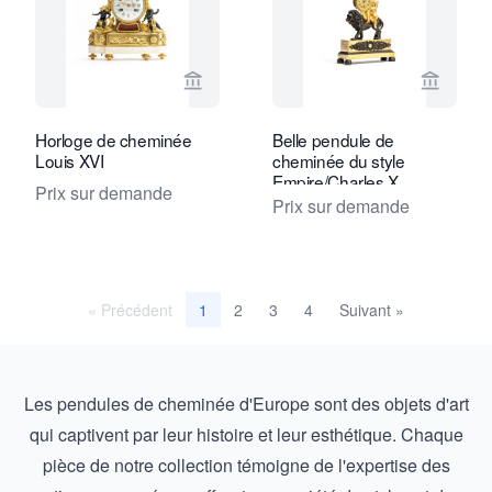
Voir la page vendeur de Toebosch Ant
Voir la
Horloge de cheminée
Belle pendule de
Louis XVI
cheminée du style
Empire/Charles X
Prix sur demande
français datant d'environ
Prix sur demande
1820.
« Précédent
2
3
4
Suivant »
1
Les pendules de cheminée d'Europe sont des objets d'art
qui captivent par leur histoire et leur esthétique. Chaque
pièce de notre collection témoigne de l'expertise des