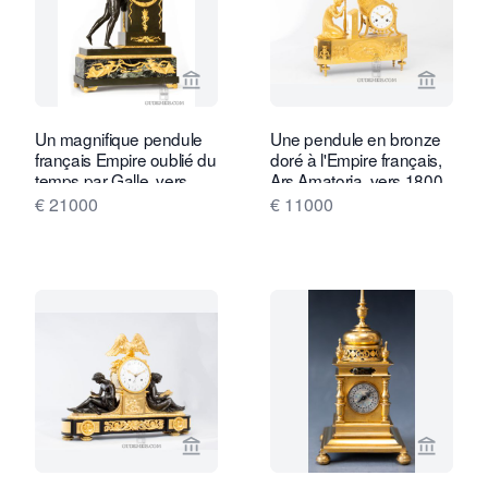
Voir la page vendeur de Gude & Meis 
Voir la
Un magnifique pendule
Une pendule en bronze
français Empire oublié du
doré à l'Empire français,
temps par Galle, vers
Ars Amatoria, vers 1800
1810.
€ 21000
€ 11000
Voir la page vendeur de Gude & Meis 
Voir la