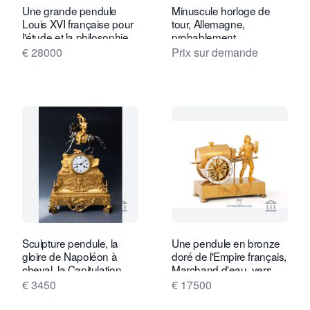
Une grande pendule
Minuscule horloge de
Louis XVI française pour
tour, Allemagne,
l'étude et la philosophie,
probablement
Remond, vers 1790.
Augsbourg, vers 1630.
€ 28000
Prix sur demande
Voir la page vendeur de Van Dreven A
Voir la
Sculpture pendule, la
Une pendule en bronze
gloire de Napoléon à
doré de l'Empire français,
cheval, la Capitulation
Marchand d'eau, vers
d'Ulm, Louis Philippe
1810.
€ 3450
€ 17500
vers 1850.