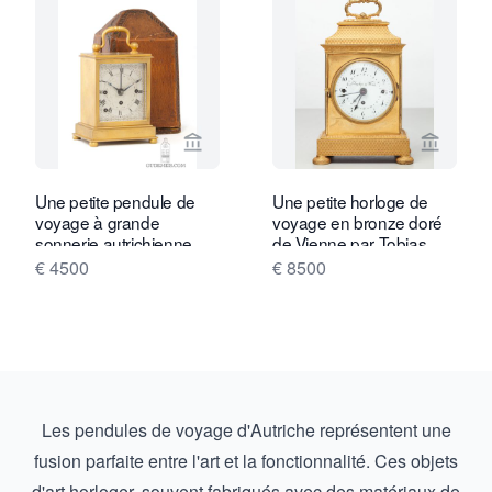
Voir la page vendeur de Gude & Meis 
Voir la
Une petite pendule de
Une petite horloge de
voyage à grande
voyage en bronze doré
sonnerie autrichienne,
de Vienne par Tobias
vers 1850.
Flaschge, vers 1810
€ 4500
€ 8500
Les pendules de voyage d'Autriche représentent une
fusion parfaite entre l'art et la fonctionnalité. Ces objets
d'art horloger, souvent fabriqués avec des matériaux de