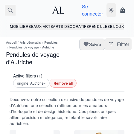
Se
Basculer le 
Panie
connecter
MOBILIER
BEAUX-ARTS
ARTS DÉCORATIFS
PENDULES
BIJOUX
Accueil
/
Arts décoratifs
/
Pendules
Filtrer
Suivre
/
Pendules de voyage
/
Autriche
Pendules de voyage
d'Autriche
Active filters (1)
origine: Autriche
×
Remove all
Découvrez notre collection exclusive de pendules de voyage
d'Autriche, une sélection raffinée pour les amateurs
d'horlogerie et de design historique. Ces pièces uniques
allient précision et élégance, reflétant le savoir-faire
autrichien.