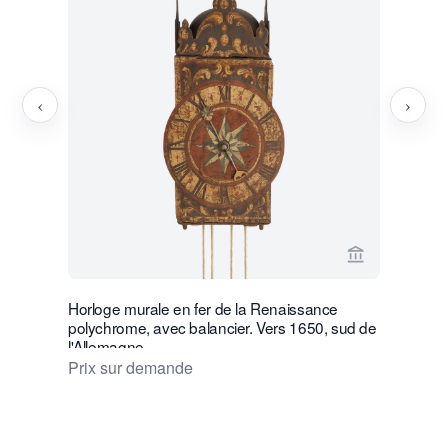
‹
›
Voir la page
Horloge murale en fer de la Renaissance
Une horlo
polychrome, avec balancier. Vers 1650, sud de
miniature
l'Allemagne.
Prix sur
Prix sur demande