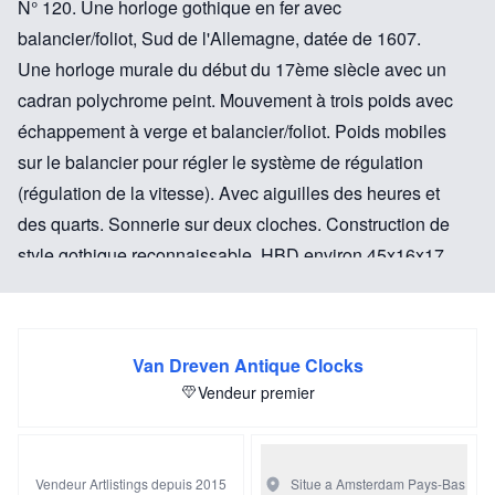
N° 120. Une horloge gothique en fer avec
balancier/foliot, Sud de l'Allemagne, datée de 1607.
Une horloge murale du début du 17ème siècle avec un
cadran polychrome peint. Mouvement à trois poids avec
échappement à verge et balancier/foliot. Poids mobiles
sur le balancier pour régler le système de régulation
(régulation de la vitesse). Avec aiguilles des heures et
des quarts. Sonnerie sur deux cloches. Construction de
style gothique reconnaissable. HBD environ 45x16x17
(sans socle) cm. Littérature : "Eine Sammlung alter
Uhren", Fridolin Staub. Prix sur demande. VENDU
Van Dreven Antique Clocks
Vendeur premier
Vendeur Artlistings depuis 2015
Situe a Amsterdam
Pays-Bas