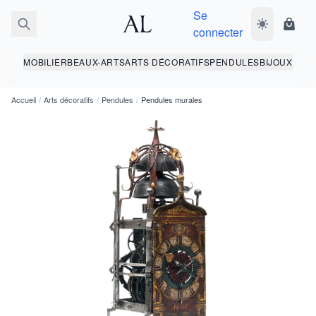
Se
Basculer le 
Panie
connecter
MOBILIER
BEAUX-ARTS
ARTS DÉCORATIFS
PENDULES
BIJOUX
Accueil
/
Arts décoratifs
/
Pendules
/
Pendules murales