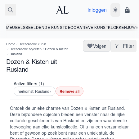
Inloggen
Wissel donk
Wink
MEUBELS
BEELDENDE KUNST
DECORATIEVE KUNST
KLOKKEN
JUWE
Home
/
Decoratieve kunst
Filter
Volgen
/
Decoratieve objecten
/
Dozen & Kisten
/
Rusland
Dozen & Kisten uit
Rusland
Active filters (1)
herkomst: Rusland
×
Remove all
Ontdek de unieke charme van Dozen & Kisten uit Rusland.
Deze bijzondere objecten bieden een venster naar de rijke
culturele geschiedenis van Rusland en zijn een waardevolle
toevoeging aan elke kunstcollectie. Of u nu een verzamelaar
bent of gewoon op zoek bent naar een uniek stuk, de