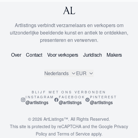
Artlistings verbindt verzamelaars en verkopers om
uitzonderlijke beeldende kunst en antiek te ontdekken,
presenteren en verwerven.
Over
Contact
Voor verkopers
Juridisch
Makers
Nederlands
EUR
BLIJF MET ONS VERBONDEN
INSTAGRAM
FACEBOOK
PINTEREST
@artlistings
@artlistings
@artlistings
© 2026
ArtListings™
. All Rights Reserved.
This site is protected by reCAPTCHA and the Google
Privacy
Policy
and
Terms of Service
apply.