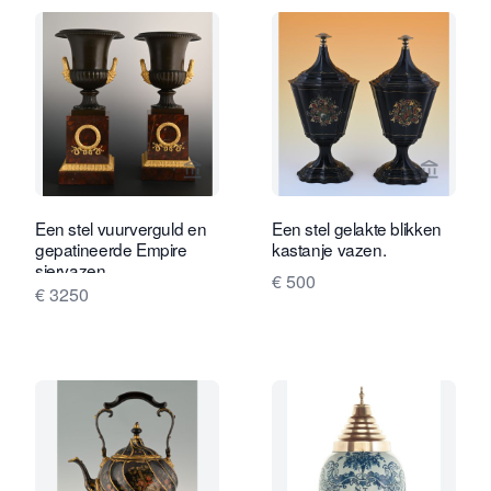
Bekijk verkoperspagina van Limburg A
Bekijk 
Een stel vuurverguld en
Een stel gelakte blikken
gepatineerde Empire
kastanje vazen.
siervazen
€ 500
€ 3250