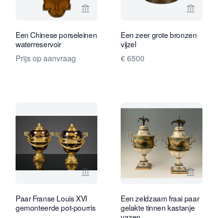
Bekijk verkoperspagina van Limburg A
Bekijk 
Een Chinese porseleinen
Een zeer grote bronzen
waterreservoir
vijzel
Prijs op aanvraag
€ 6500
Bekijk verkoperspagina van Kollenbur
Bekijk 
Paar Franse Louis XVI
Een zeldzaam fraai paar
gemonteerde pot-pourris
gelakte tinnen kastanje
vazen