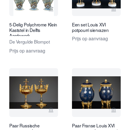
Bekijk verkoperspagina van Van Nie A
Bekijk 
5-Delig Polychrome Klein
Een set Louis XVI
Kaststel in Delfts
potpourri siervazen
Aardewerk
Prijs op aanvraag
De Vergulde Blompot
Prijs op aanvraag
Bekijk verkoperspagina van Kollenbur
Bekijk 
Paar Russische
Paar Franse Louis XVI