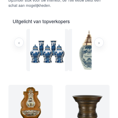
bijzonder stuk voor uw interieur, de 18e eeuw biedt een
schat aan mogelijkheden.
Uitgelicht van topverkopers
‹
›