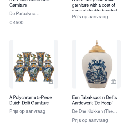
Garniture
garniture with a coat of
arms of double-headed
De Porcelyne
eagle
Prijs op aanvraag
Lampetkan - The
€ 4500
Porcelan Ewer Factory
Bekijk verkoperspagina van Van Nie A
Bekijk 
A Polychrome 5-Piece
Een Tabakspot in Delfts
Dutch Delft Garniture
Aardewerk 'De Hoop'
Prijs op aanvraag
De Drie Klokken (The
Three Bells) factory
Prijs op aanvraag