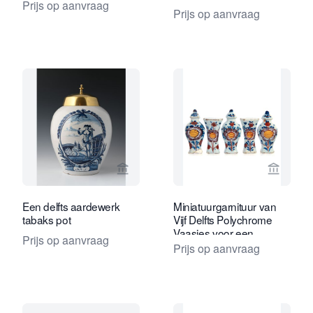
Prijs op aanvraag
Prijs op aanvraag
Bekijk verkoperspagina van Limburg A
Bekijk 
Een delfts aardewerk
Miniatuurgarnituur van
tabaks pot
Vijf Delfts Polychrome
Vaasjes voor een
Prijs op aanvraag
Poppenhuis
Prijs op aanvraag