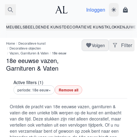
Inloggen
Wissel donk
Wink
MEUBELS
BEELDENDE KUNST
DECORATIEVE KUNST
KLOKKEN
JUWE
Home
/
Decoratieve kunst
Filter
Volgen
/
Decoratieve objecten
/
Vazen, Garnituren & Vaten
/
18e eeuw
18e eeuwse vazen,
Garnituren & Vaten
Active filters (1)
periode: 18e eeuw
×
Remove all
Ontdek de pracht van 18e eeuwse vazen, garnituren &
vaten die een unieke blik werpen op de kunst en ambacht
van die tijd. Deze stukken zijn niet alleen decoratief, maar
vertellen ook verhalen uit een vervlogen tijdperk. Of u nu
een verzamelaar bent of gewoon op zoek bent naar een