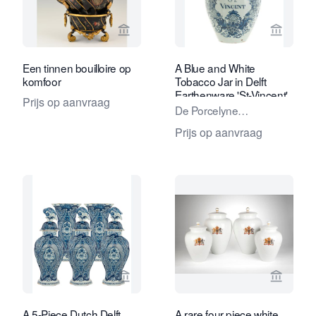
Bekijk verkoperspagina van Limburg A
Bekijk 
Een tinnen bouilloire op
A Blue and White
komfoor
Tobacco Jar in Delft
Earthenware 'St-Vincent'
Prijs op aanvraag
De Porcelyne
Lampetkan - The
Prijs op aanvraag
Porcelan Ewer Factory
Bekijk verkoperspagina van Van Nie A
Bekijk 
A 5-Piece Dutch Delft
A rare four piece white