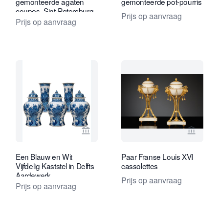
gemonteerde agaten
gemonteerde pot-pourris
coupes, Sint-Petersburg
Prijs op aanvraag
Prijs op aanvraag
Bekijk verkoperspagina van Van Nie A
Bekijk 
Een Blauw en Wit
Paar Franse Louis XVI
Vijfdelig Kaststel in Delfts
cassolettes
Aardewerk
Prijs op aanvraag
Prijs op aanvraag