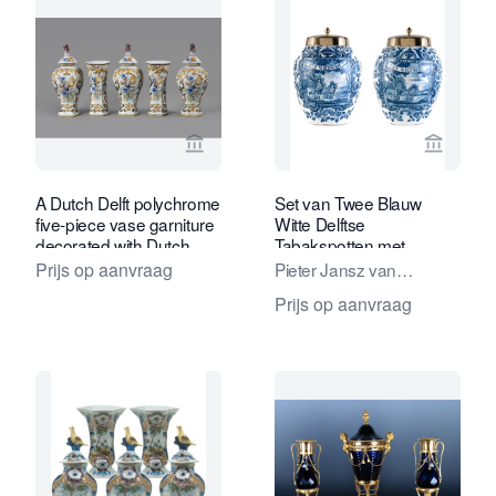
Bekijk verkoperspagina van Daatselaar
Bekijk 
A Dutch Delft polychrome
Set van Twee Blauw
five-piece vase garniture
Witte Delftse
decorated with Dutch
Tabakspotten met
tulips
opschrift 'Het Wiltschut'
Prijs op aanvraag
Pieter Jansz van
Marksveld / De
Prijs op aanvraag
Grieksche A