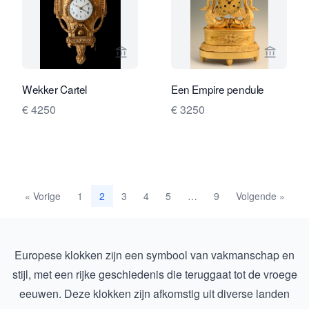
Bekijk verkoperspagina van Limburg A
Bekijk 
Wekker Cartel
Een Empire pendule
€ 4250
€ 3250
« Vorige
1
3
4
5
9
Volgende »
2
…
Europese klokken zijn een symbool van vakmanschap en
stijl, met een rijke geschiedenis die teruggaat tot de vroege
eeuwen. Deze klokken zijn afkomstig uit diverse landen