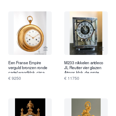
Bekijk verkoperspagina van Gude & M
Bekijk 
Een Franse Empire
M233 nikkelen artdeco
verguld bronzen ronde
JL Reutter vier glazen
cartel wandklok, circa
Atmos klok, de grote
1800.
Nikkelen vier glazen kast
€ 9250
€ 11750