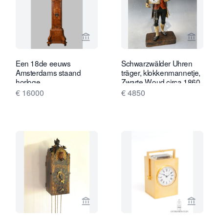
Bekijk verkoperspagina van Limburg A
Bekijk 
Een 18de eeuws
Schwarzwälder Uhren
Amsterdams staand
träger, klokkenmannetje,
horloge
Zwarte Woud circa 1860.
€ 16000
€ 4850
Bekijk verkoperspagina van Van Drev
Bekijk 