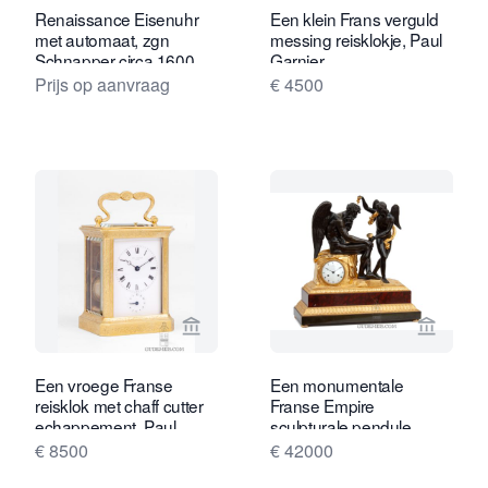
Renaissance Eisenuhr
Een klein Frans verguld
met automaat, zgn
messing reisklokje, Paul
Schnapper circa 1600.
Garnier.
Prijs op aanvraag
€ 4500
Bekijk verkoperspagina van Gude & M
Bekijk 
Een vroege Franse
Een monumentale
reisklok met chaff cutter
Franse Empire
echappement, Paul
sculpturale pendule,
Garnier
Claude Galle, circa 1810
€ 8500
€ 42000