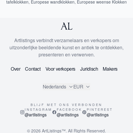
tafelklokken
,
Europese wandklokken
,
Europese weense Klokken
Artlistings verbindt verzamelaars en verkopers om
uitzonderlijke beeldende kunst en antiek te ontdekken,
presenteren en verwerven.
Over
Contact
Voor verkopers
Juridisch
Makers
Nederlands
EUR
BLIJF MET ONS VERBONDEN
INSTAGRAM
FACEBOOK
PINTEREST
@artlistings
@artlistings
@artlistings
© 2026
ArtListings™
. All Rights Reserved.