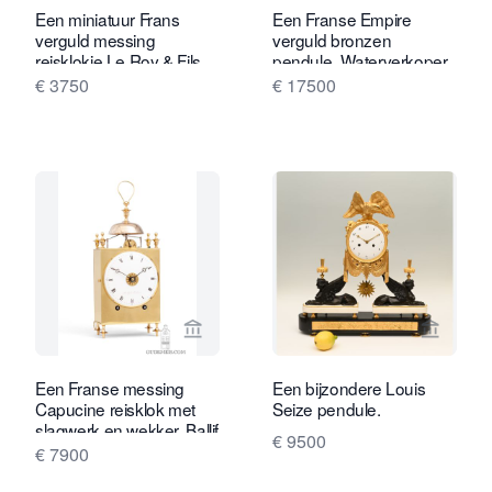
Een miniatuur Frans
Een Franse Empire
verguld messing
verguld bronzen
reisklokje Le Roy & Fils,
pendule, Waterverkoper,
circa 1890.
circa 1810.
€ 3750
€ 17500
Bekijk verkoperspagina van Gude & M
Bekijk 
Een Franse messing
Een bijzondere Louis
Capucine reisklok met
Seize pendule.
slagwerk en wekker, Ballif
€ 9500
A Toulouse, circa 1800
€ 7900