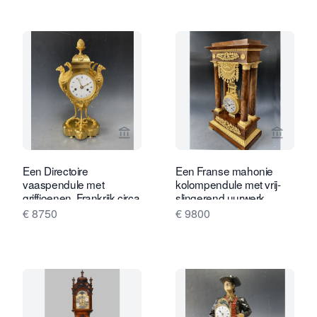
Bekijk verkoperspagina van Van Drev
Bekijk 
Een Directoire
Een Franse mahonie
vaaspendule met
kolompendule met vrij-
griffioenen, Frankrijk circa
slingerend uurwerk,
1800.
Empire circa 1820-30.
€ 8750
€ 9800