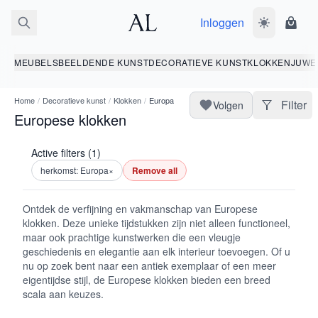
Inloggen
Wissel donk
Wink
MEUBELS
BEELDENDE KUNST
DECORATIEVE KUNST
KLOKKEN
JUWE
Home
/
Decoratieve kunst
/
Klokken
/
Europa
Filter
Volgen
Europese klokken
Active filters (1)
herkomst: Europa
×
Remove all
Ontdek de verfijning en vakmanschap van Europese
klokken. Deze unieke tijdstukken zijn niet alleen functioneel,
maar ook prachtige kunstwerken die een vleugje
geschiedenis en elegantie aan elk interieur toevoegen. Of u
nu op zoek bent naar een antiek exemplaar of een meer
eigentijdse stijl, de Europese klokken bieden een breed
scala aan keuzes.