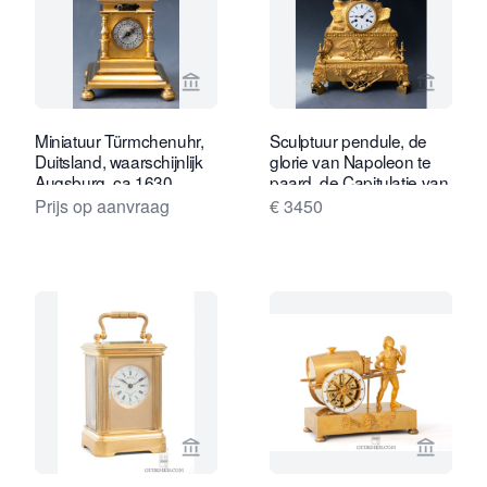
Bekijk verkoperspagina van Van Drev
Bekijk 
Miniatuur Türmchenuhr,
Sculptuur pendule, de
Duitsland, waarschijnlijk
glorie van Napoleon te
Augsburg, ca.1630.
paard, de Capitulatie van
Ulm, Louis Philippe ca.
Prijs op aanvraag
€ 3450
1850.
Bekijk verkoperspagina van Gude & M
Bekijk 