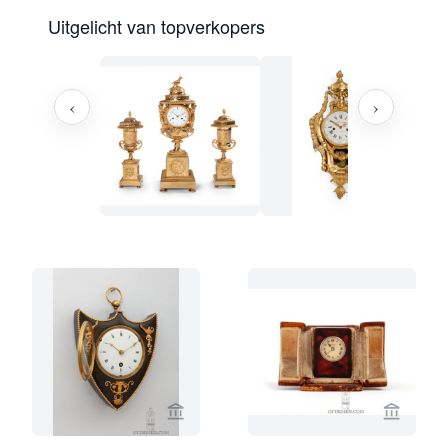
Uitgelicht van topverkopers
‹
›
Bekijk verkoperspagina van Gude & M
Bekijk 