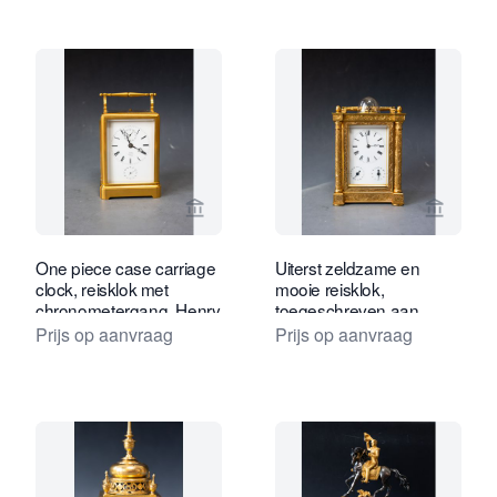
Bekijk verkoperspagina van Van Drev
Bekijk 
One piece case carriage
Uiterst zeldzame en
clock, reisklok met
mooie reisklok,
chronometergang, Henry
toegeschreven aan
Robert à Paris. Ca. 1840.
Berrolla, Parijs ca. 1840.
Prijs op aanvraag
Prijs op aanvraag