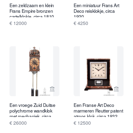
Een zeldzaam en klein
Een miniatuur Frans Art
Frans Empire bronzen
Deco reisklokje, circa
cartelklokje, circa 1810.
1920
€ 12000
€ 4250
Bekijk verkoperspagina van Gude & M
Bekijk 
Een vroege Zuid Duitse
Een Franse Art Deco
polychrome wandklok
marmeren Reutter patent
met mechaniek, circa
atmos klok, circa 1932
1590.
€ 26000
€ 12500