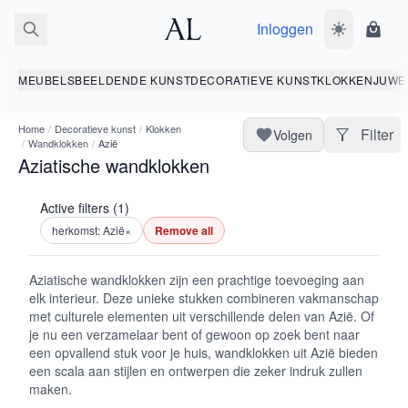
Inloggen
Wissel donk
Wink
MEUBELS
BEELDENDE KUNST
DECORATIEVE KUNST
KLOKKEN
JUWE
Home
/
Decoratieve kunst
/
Klokken
Filter
Volgen
/
Wandklokken
/
Azië
Aziatische wandklokken
Active filters (1)
herkomst: Azië
×
Remove all
Aziatische wandklokken zijn een prachtige toevoeging aan
elk interieur. Deze unieke stukken combineren vakmanschap
met culturele elementen uit verschillende delen van Azië. Of
je nu een verzamelaar bent of gewoon op zoek bent naar
een opvallend stuk voor je huis, wandklokken uit Azië bieden
een scala aan stijlen en ontwerpen die zeker indruk zullen
maken.