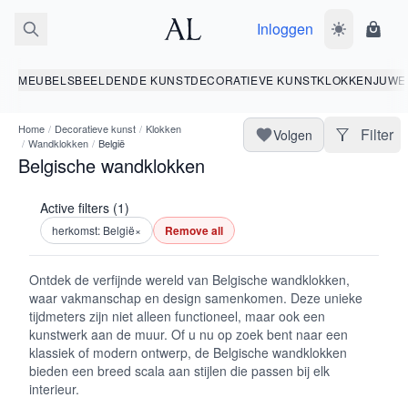
Inloggen
Wissel donk
Wink
MEUBELS
BEELDENDE KUNST
DECORATIEVE KUNST
KLOKKEN
JUWE
Home
/
Decoratieve kunst
/
Klokken
Filter
Volgen
/
Wandklokken
/
België
Belgische wandklokken
Active filters (1)
herkomst: België
×
Remove all
Ontdek de verfijnde wereld van Belgische wandklokken,
waar vakmanschap en design samenkomen. Deze unieke
tijdmeters zijn niet alleen functioneel, maar ook een
kunstwerk aan de muur. Of u nu op zoek bent naar een
klassiek of modern ontwerp, de Belgische wandklokken
bieden een breed scala aan stijlen die passen bij elk
interieur.