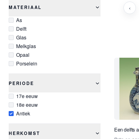
‹
MATERIAAL
As
Delft
Glas
Melkglas
Opaal
Porselein
PERIODE
17e eeuw
18e eeuw
Antiek
Een delfts 
HERKOMST