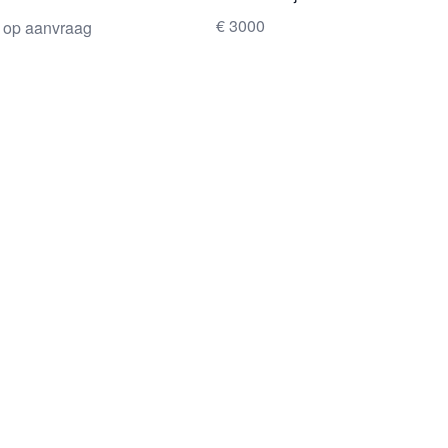
dewerk
€ 3000
s op aanvraag
s BV