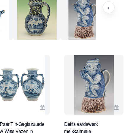
›
rspagina van Van Nie Antiquairs
Bekijk verkoperspagina van Van Nie Antiqu
Bekijk 
Paar Tin-Geglazuurde
Delfts aardewerk
w Witte Vazen in
melkkannetje