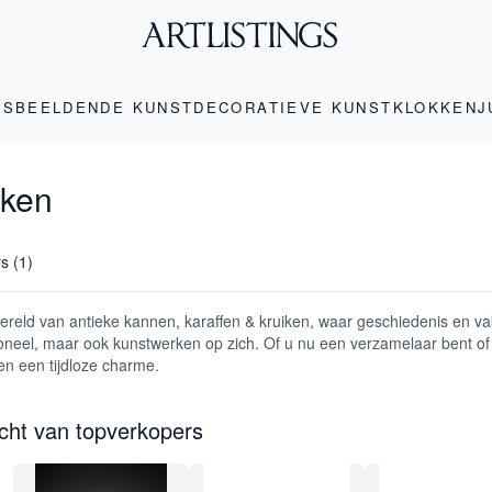
LS
BEELDENDE KUNST
DECORATIEVE KUNST
KLOKKEN
J
iken
rs (1)
ereld van antieke kannen, karaffen & kruiken, waar geschiedenis en 
ioneel, maar ook kunstwerken op zich. Of u nu een verzamelaar bent of u
en een tijdloze charme.
icht van topverkopers