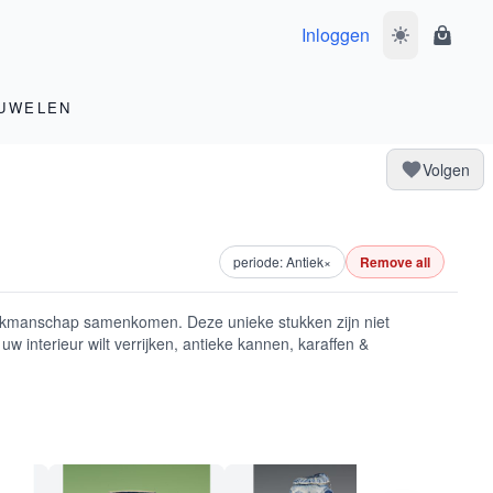
Inloggen
Wissel donke
Winke
UWELEN
Volgen
periode: Antiek
×
Remove all
vakmanschap samenkomen. Deze unieke stukken zijn niet
w interieur wilt verrijken, antieke kannen, karaffen &