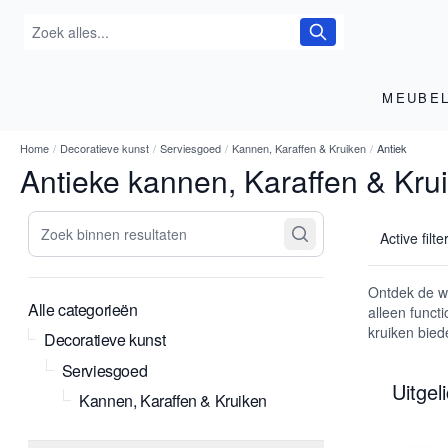
MEUBE
Home
/
Decoratieve kunst
/
Serviesgoed
/
Kannen, Karaffen & Kruiken
/
Antiek
Antieke kannen, Karaffen & Kru
Zoek binnen resultaten
Active filte
Ontdek de w
Alle categorieën
alleen funct
kruiken bied
Decoratieve kunst
Serviesgoed
Uitgel
Kannen, Karaffen & Kruiken