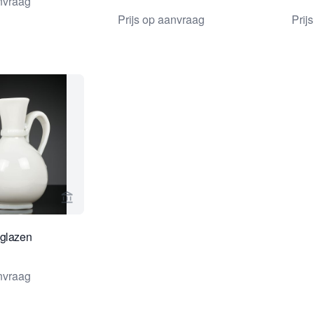
anvraag
Aardewerk
Aar
Prijs op aanvraag
Prij
Bekijk verkoperspagina van Kollenburg Antiquair
kglazen
anvraag