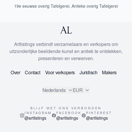
19e eeuwse overig Tafelgerei
,
Antieke overig Tafelgerei
Artlistings verbindt verzamelaars en verkopers om
uitzonderlijke beeldende kunst en antiek te ontdekken,
presenteren en verwerven.
Over
Contact
Voor verkopers
Juridisch
Makers
Nederlands
EUR
BLIJF MET ONS VERBONDEN
INSTAGRAM
FACEBOOK
PINTEREST
@artlistings
@artlistings
@artlistings