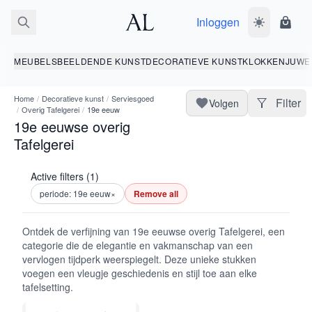
Inloggen
Wissel donk
Wink
MEUBELS
BEELDENDE KUNST
DECORATIEVE KUNST
KLOKKEN
JUWE
Home
/
Decoratieve kunst
/
Serviesgoed
Filter
Volgen
/
Overig Tafelgerei
/
19e eeuw
19e eeuwse overig
Tafelgerei
Active filters (1)
periode: 19e eeuw
×
Remove all
Ontdek de verfijning van 19e eeuwse overig Tafelgerei, een
categorie die de elegantie en vakmanschap van een
vervlogen tijdperk weerspiegelt. Deze unieke stukken
voegen een vleugje geschiedenis en stijl toe aan elke
tafelsetting.