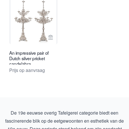
Bekijk verkoperspagina van Daatselaar
An impressive pair of
Dutch silver pricket
candelabra
Prijs op aanvraag
De 19e eeuwse overig Tafelgerei categorie biedt een
fascinerende blik op de eetgewoonten en esthetiek van de
19e eeuw. Deze periode stond bekend om zijn aandacht