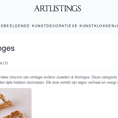
LS
BEELDENDE KUNST
DECORATIEVE KUNST
KLOKKEN
J
oges
rs (1)
ieke charme van vintage andere Juwelen & Horloges. Deze categorie b
des tijds hebben doorstaan. Elk stuk vertelt zijn eigen verhaal en voegt