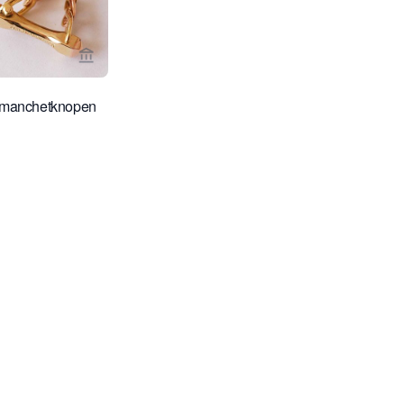
Bekijk verkoperspagina van Rocks and Clocks
 manchetknopen