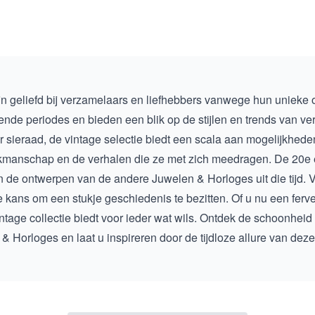
n geliefd bij verzamelaars en liefhebbers vanwege hun unieke
lende periodes en bieden een blik op de stijlen en trends van ve
sieraad, de vintage selectie biedt een scala aan mogelijkheden 
akmanschap en de verhalen die ze met zich meedragen. De 20e
 in de ontwerpen van de andere Juwelen & Horloges uit die tijd.
kans om een stukje geschiedenis te bezitten. Of u nu een fer
intage collectie biedt voor ieder wat wils. Ontdek de schoonhe
 & Horloges
en laat u inspireren door de tijdloze allure van dez