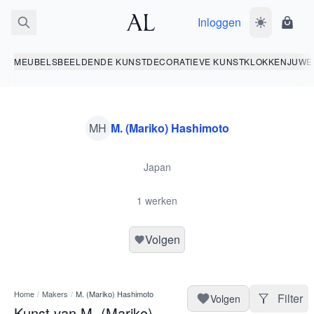
Inloggen
Wissel donk
Wink
MEUBELS
BEELDENDE KUNST
DECORATIEVE KUNST
KLOKKEN
JUWE
MH
M. (Mariko) Hashimoto
Japan
1 werken
Volgen
Home
/
Makers
/
M. (Mariko) Hashimoto
Filter
Volgen
Kunst van M. (Mariko)