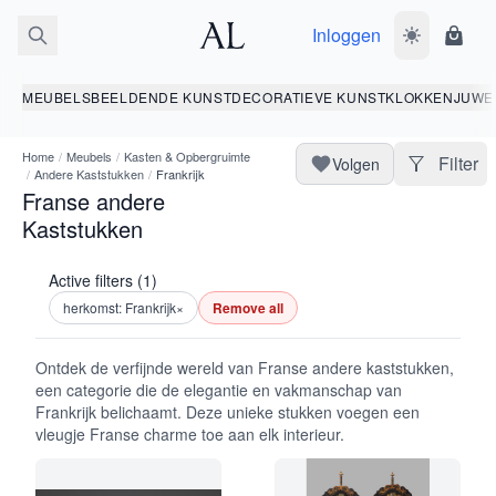
Inloggen
Wissel donk
Wink
MEUBELS
BEELDENDE KUNST
DECORATIEVE KUNST
KLOKKEN
JUWE
Home
/
Meubels
/
Kasten & Opbergruimte
Filter
Volgen
/
Andere Kaststukken
/
Frankrijk
Franse andere
Kaststukken
Active filters (1)
herkomst: Frankrijk
×
Remove all
Ontdek de verfijnde wereld van Franse andere kaststukken,
een categorie die de elegantie en vakmanschap van
Frankrijk belichaamt. Deze unieke stukken voegen een
vleugje Franse charme toe aan elk interieur.