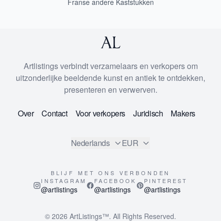
Franse andere Kaststukken
Artlistings verbindt verzamelaars en verkopers om
uitzonderlijke beeldende kunst en antiek te ontdekken,
presenteren en verwerven.
Over
Contact
Voor verkopers
Juridisch
Makers
Nederlands
EUR
BLIJF MET ONS VERBONDEN
INSTAGRAM
FACEBOOK
PINTEREST
@artlistings
@artlistings
@artlistings
© 2026
ArtListings™
. All Rights Reserved.