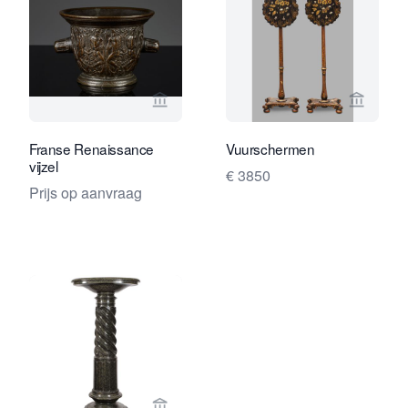
Bekijk verkoperspagina van Kollenbur
Bekijk 
Franse Renaissance
Vuurschermen
vijzel
€ 3850
Prijs op aanvraag